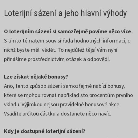
Loterijní sázení a jeho hlavní výhody
O loterijním sázení si samozřejmě povíme něco více
.
S tímto tématem souvisí řada hodnotných informací, o
nichž byste měli vědět. To nejdůležitější Vám nyní
přinášíme prostřednictvím otázek a odpovědí.
Lze získat nějaké bonusy?
Ano, tento způsob sázení samozřejmě nabízí bonusy,
které se mohou rovnat například sto procentům prvního
vkladu. Výjimkou nejsou pravidelné bonusové akce.
Vsadíte určitou částku a dostanete něco navíc.
Kdy je dostupné loterijní sázení?