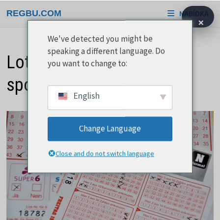
Přeskočit
REGBU.COM
NABÍDKA
na
×
obsah
We've detected you might be
speaking a different language. Do
Loterijní sázení přináší
you want to change to:
spoustu možností
English
Change Language
Close and do not switch language