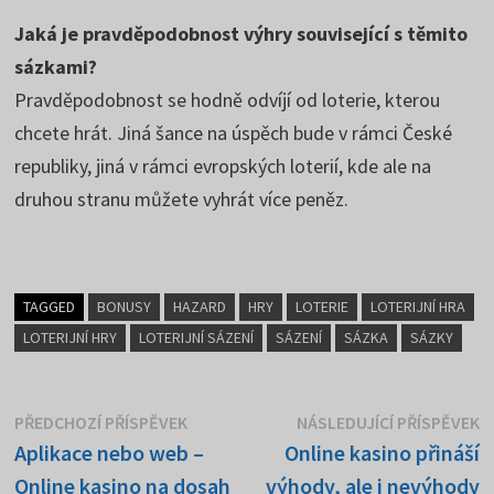
Jaká je pravděpodobnost výhry související s těmito
sázkami?
Pravděpodobnost se hodně odvíjí od loterie, kterou
chcete hrát. Jiná šance na úspěch bude v rámci České
republiky, jiná v rámci evropských loterií, kde ale na
druhou stranu můžete vyhrát více peněz.
TAGGED
BONUSY
HAZARD
HRY
LOTERIE
LOTERIJNÍ HRA
LOTERIJNÍ HRY
LOTERIJNÍ SÁZENÍ
SÁZENÍ
SÁZKA
SÁZKY
Navigace
Předchozí
N
PŘEDCHOZÍ PŘÍSPĚVEK
NÁSLEDUJÍCÍ PŘÍSPĚVEK
příspěvek:
p
Aplikace nebo web –
Online kasino přináší
pro
Online kasino na dosah
výhody, ale i nevýhody