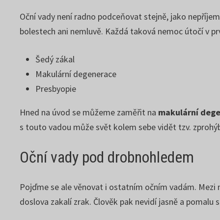
Oční vady není radno podceňovat stejně, jako nepříje
bolestech ani nemluvě. Každá taková nemoc útočí v prv
Šedý zákal
Makulární degenerace
Presbyopie
Hned na úvod se můžeme zaměřit na
makulární dege
s touto vadou může svět kolem sebe vidět tzv. zprohý
Oční vady pod drobnohledem
Pojďme se ale věnovat i ostatním očním vadám. Mezi ně
doslova zakalí zrak. Člověk pak nevidí jasně a pomalu s