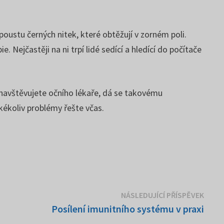
oustu černých nitek, které obtěžují v zorném poli.
Nejčastěji na ni trpí lidé sedící a hledící do počítače
 navštěvujete očního lékaře, dá se takovému
akékoliv problémy řešte včas.
Násle
NÁSLEDUJÍCÍ PŘÍSPĚVEK
přísp
Posílení imunitního systému v praxi