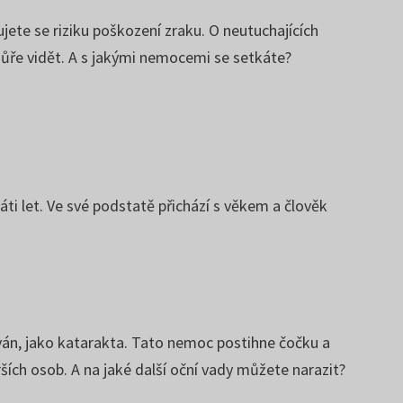
jete se riziku poškození zraku. O neutuchajících
hůře vidět. A s jakými nemocemi se setkáte?
sáti let. Ve své podstatě přichází s věkem a člověk
ován, jako katarakta. Tato nemoc postihne čočku a
rších osob. A na jaké další oční vady můžete narazit?