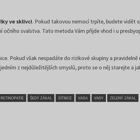
lky ve sklivci
. Pokud takovou nemocí trpíte, budete vidět sp
očního svalstva. Tato metoda Vám přijde vhod i u presbyopie. 
tnice. Pokud však nespadáte do rizikové skupiny a pravidelně
edním z nejdůležitějších smyslů, proto se o něj starejte a j
RETINOPATIE
ŠEDÝ ZÁKAL
SÍTNICE
VADA
VADY
ZELENÝ ZÁKAL