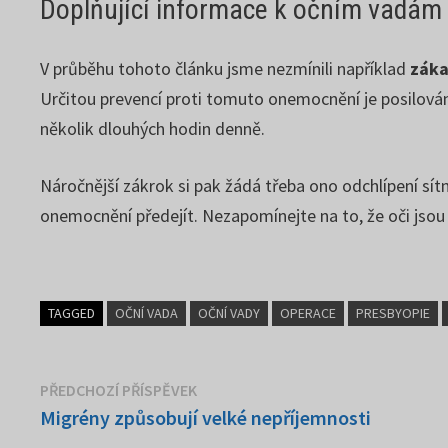
Doplňující informace k očním vadám
V průběhu tohoto článku jsme nezmínili například
záka
Určitou prevencí proti tomuto onemocnění je posilování 
několik dlouhých hodin denně.
Náročnější zákrok si pak žádá třeba ono odchlípení sí
onemocnění předejít. Nezapomínejte na to, že oči jsou j
TAGGED
OČNÍ VADA
OČNÍ VADY
OPERACE
PRESBYOPIE
Navigace
Předchozí
PŘEDCHOZÍ PŘÍSPĚVEK
příspěvek:
Migrény způsobují velké nepříjemnosti
pro