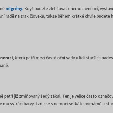
mné
migrény
. Když budete zlehčovat onemocnění očí, vystavu
ní řadě na zrak člověka, takže během krátké chvíle budete 
neraci
, která patří mezi časté oční vady u lidí starších pade
baně.
 patří již zmiňovaný šedý zákal. Ten je velice často označ
e mu vytrácí barvy. I zde se s nemocí setkáte primárně u sta