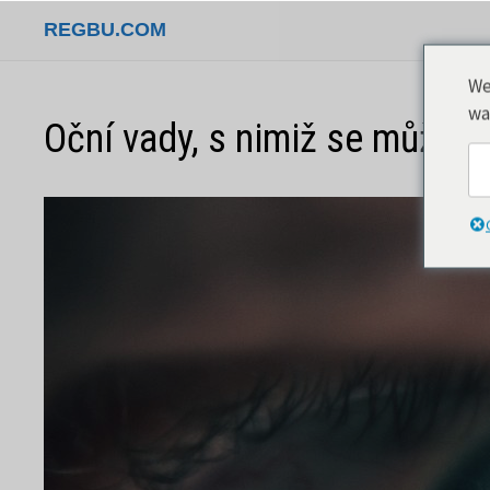
Přeskočit
REGBU.COM
na
obsah
We
wa
Oční vady, s nimiž se můžete