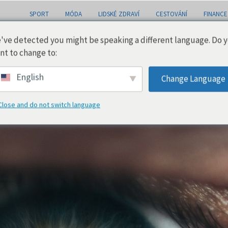
SPORT
MÓDA
LIDSKÉ ZDRAVÍ
CESTOVÁNÍ
FINANCE
've detected you might be speaking a different language. Do 
nt to change to:
 setkat
English
Change Language
Close and do not switch language