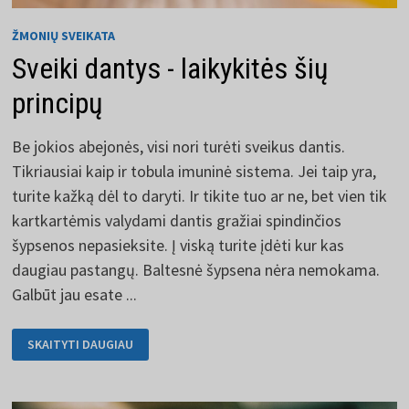
ŽMONIŲ SVEIKATA
Sveiki dantys - laikykitės šių
principų
Be jokios abejonės, visi nori turėti sveikus dantis.
Tikriausiai kaip ir tobula imuninė sistema. Jei taip yra,
turite kažką dėl to daryti. Ir tikite tuo ar ne, bet vien tik
kartkartėmis valydami dantis gražiai spindinčios
šypsenos nepasieksite. Į viską turite įdėti kur kas
daugiau pastangų. Baltesnė šypsena nėra nemokama.
Galbūt jau esate ...
SVEIKI
SKAITYTI DAUGIAU
DANTYS
-
LAIKYKITĖS
ŠIŲ
PRINCIPŲ