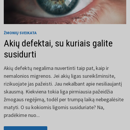
ŽMONIŲ SVEIKATA
Akių defektai, su kuriais galite
susidurti
Akių defektų negalima nuvertinti taip pat, kaip ir
nemalonios migrenos. Jei akių ligas sureikšminsite,
rizikuojate jas pažeisti. Jau nekalbant apie nesiliaujantį
skausmą. Kiekviena tokia liga pirmiausia pažeidžia
žmogaus regėjimą, todėl per trumpą laiką nebegalėsite
matyti. O su kokiomis ligomis susiduriate? Na,
pradėkime nuo...
AKIŲ