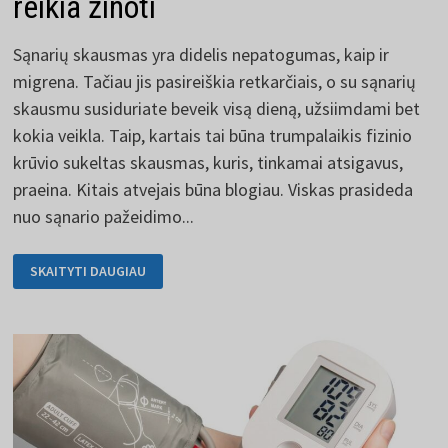
reikia žinoti
Sąnarių skausmas yra didelis nepatogumas, kaip ir
migrena. Tačiau jis pasireiškia retkarčiais, o su sąnarių
skausmu susiduriate beveik visą dieną, užsiimdami bet
kokia veikla. Taip, kartais tai būna trumpalaikis fizinio
krūvio sukeltas skausmas, kuris, tinkamai atsigavus,
praeina. Kitais atvejais būna blogiau. Viskas prasideda
nuo sąnario pažeidimo...
SĄNARIŲ
SKAITYTI DAUGIAU
SKAUSMAS
IR
VISKAS,
KĄ
REIKIA
ŽINOTI