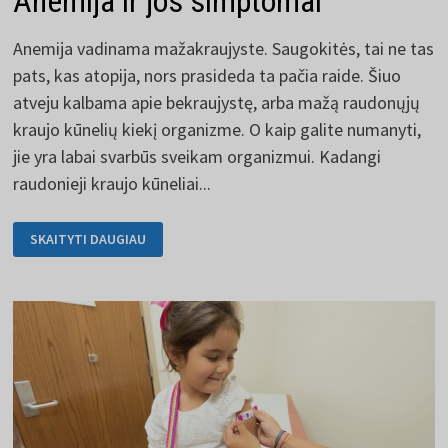
Anemija ir jos simptomai
Anemija vadinama mažakraujyste. Saugokitės, tai ne tas
pats, kas atopija, nors prasideda ta pačia raide. Šiuo
atveju kalbama apie bekraujystę, arba mažą raudonųjų
kraujo kūnelių kiekį organizme. O kaip galite numanyti,
jie yra labai svarbūs sveikam organizmui. Kadangi
raudonieji kraujo kūneliai...
ANEMIJA
SKAITYTI DAUGIAU
IR
JOS
SIMPTOMAI