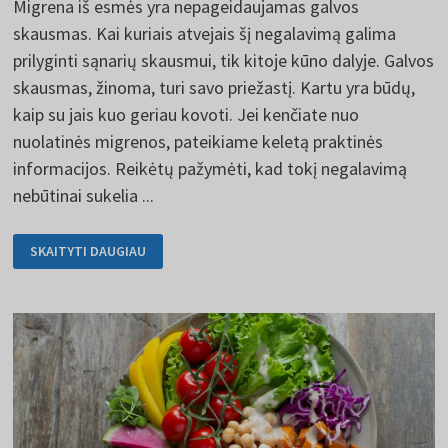
Migrena iš esmės yra nepageidaujamas galvos
skausmas. Kai kuriais atvejais šį negalavimą galima
prilyginti sąnarių skausmui, tik kitoje kūno dalyje. Galvos
skausmas, žinoma, turi savo priežastį. Kartu yra būdų,
kaip su jais kuo geriau kovoti. Jei kenčiate nuo
nuolatinės migrenos, pateikiame keletą praktinės
informacijos. Reikėtų pažymėti, kad tokį negalavimą
nebūtinai sukelia ...
MIGRENA
SKAITYTI DAUGIAU
SUKELIA
DAUG
NEPATOGUMŲ