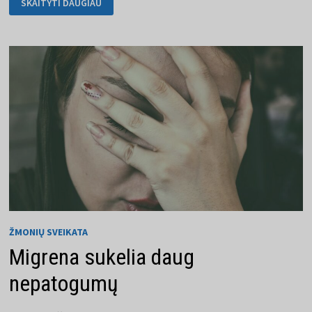
SKAITYTI DAUGIAU
DEFEKTAI,
SU
KURIAIS
GALITE
SUSIDURTI
ŽMONIŲ SVEIKATA
Migrena sukelia daug
nepatogumų