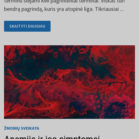
terminu siejami keli pagrindiniai terminai. Viskas turi
bendrą pagrindą, kuris yra atopinė liga. Tikriausiai ...
ATOPIJA
SKAITYTI DAUGIAU
IR
VISKAS,
KĄ
REIKIA
ŽINOTI
ŽMONIŲ SVEIKATA