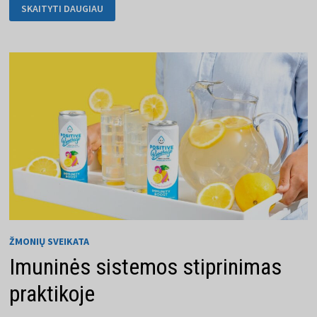
PRIVALOMI
SKAITYTI DAUGIAU
SKIEPIJIMAI,
KURIŲ
VAIKAI
NEGALI
IŠVENGTI
ŽMONIŲ SVEIKATA
Imuninės sistemos stiprinimas
praktikoje