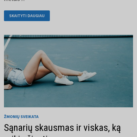
POPULIARIOS
SKAITYTI DAUGIAU
DIETOS,
KURIAS
GALITE
IŠBANDYTI
ŽMONIŲ SVEIKATA
Sąnarių skausmas ir viskas, ką