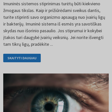
Imuninės sistemos stiprinimas turėtų būti kiekvieno
žmogaus tikslas. Kaip ir prižiūrėdami sveikus dantis,
turite stiprinti savo organizmo apsaugą nuo įvairių ligų
ir bakterijų. Imuninė sistema iš esmės yra savotiškas
skydas nuo išorinio pasaulio. Jos stiprumui ir kokybei
įtakos turi daugybė įvairių veiksnių. Jei norite išvengti
tam tikrų ligų, pradėkite ...
IMUNINĖS
SKAITYTI DAUGIAU
SISTEMOS
STIPRINIMAS
PRAKTIKOJE