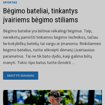
SPORTAS
Bėgimo bateliai, tinkantys
įvairiems bėgimo stiliams
Bėgimo bateliai yra būtinai reikalingi bėgimui. Taip,
nereikėtų pamiršti tinkamos bėgimo technikos, tačiau
be kokybiškų batelių tai vargu ar įmanoma. Rinkdamiesi
bėgimo batelius, turite atkreipti dėmesį į įvairiausius
parametrus. Tai ne tik bato dydis, kaip galima būtų
manyti. Tokio tipo batus turite išmokti ...
BĖGIMO
SKAITYTI DAUGIAU
BATELIAI,
TINKANTYS
ĮVAIRIEMS
BĖGIMO
STILIAMS