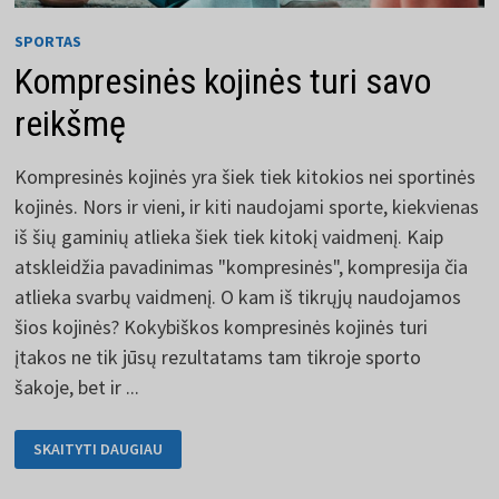
SPORTAS
Kompresinės kojinės turi savo
reikšmę
Kompresinės kojinės yra šiek tiek kitokios nei sportinės
kojinės. Nors ir vieni, ir kiti naudojami sporte, kiekvienas
iš šių gaminių atlieka šiek tiek kitokį vaidmenį. Kaip
atskleidžia pavadinimas "kompresinės", kompresija čia
atlieka svarbų vaidmenį. O kam iš tikrųjų naudojamos
šios kojinės? Kokybiškos kompresinės kojinės turi
įtakos ne tik jūsų rezultatams tam tikroje sporto
šakoje, bet ir ...
KOMPRESINĖS
SKAITYTI DAUGIAU
KOJINĖS
TURI
SAVO