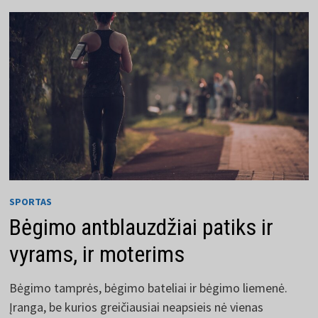
REIKŠMĘ
SPORTAS
Bėgimo antblauzdžiai patiks ir
vyrams, ir moterims
Bėgimo tamprės, bėgimo bateliai ir bėgimo liemenė.
Įranga, be kurios greičiausiai neapsieis nė vienas