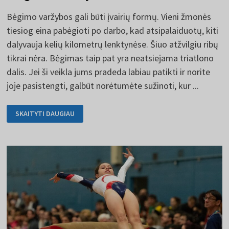
Bėgimo varžybos gali būti įvairių formų. Vieni žmonės
tiesiog eina pabėgioti po darbo, kad atsipalaiduotų, kiti
dalyvauja kelių kilometrų lenktynėse. Šiuo atžvilgiu ribų
tikrai nėra. Bėgimas taip pat yra neatsiejama triatlono
dalis. Jei ši veikla jums pradeda labiau patikti ir norite
joje pasistengti, galbūt norėtumėte sužinoti, kur ...
BĖGIMO
SKAITYTI DAUGIAU
VARŽYBOS
NUO
A
IKI
Z