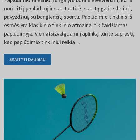
nori eiti į paplūdimį ir sportuoti. Šį sportą galite derinti,
pavyzdžiui, su banglenčių sportu. Paplūdimio tinklinis iš
esmės yra klasikinio tinklinio atmaina, tik žaidžiamas
paplūdimyje. Vien atsižvelgdami į aplinką turite suprasti,
kad paplūdimio tinkliniui reikia ...
PAPLŪDIMIO
SKAITYTI DAUGIAU
TINKLINIO
ĮRANGA
NĖRA
BRANGI