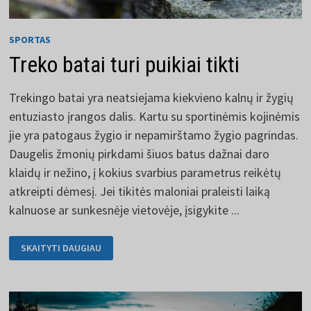
SPORTAS
Treko batai turi puikiai tikti
Trekingo batai yra neatsiejama kiekvieno kalnų ir žygių
entuziasto įrangos dalis. Kartu su sportinėmis kojinėmis
jie yra patogaus žygio ir nepamirštamo žygio pagrindas.
Daugelis žmonių pirkdami šiuos batus dažnai daro
klaidų ir nežino, į kokius svarbius parametrus reikėtų
atkreipti dėmesį. Jei tikitės maloniai praleisti laiką
kalnuose ar sunkesnėje vietovėje, įsigykite ...
TREKO
SKAITYTI DAUGIAU
BATAI
TURI
PUIKIAI
TIKTI