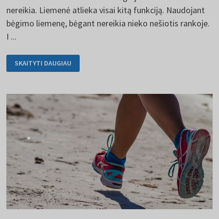
nereikia. Liemenė atlieka visai kitą funkciją. Naudojant
bėgimo liemenę, bėgant nereikia nieko nešiotis rankoje.
I ...
BĖGIMO
SKAITYTI DAUGIAU
LIEMENĖ
TURI
ATITIKTI
JŪSŲ
POREIKIUS