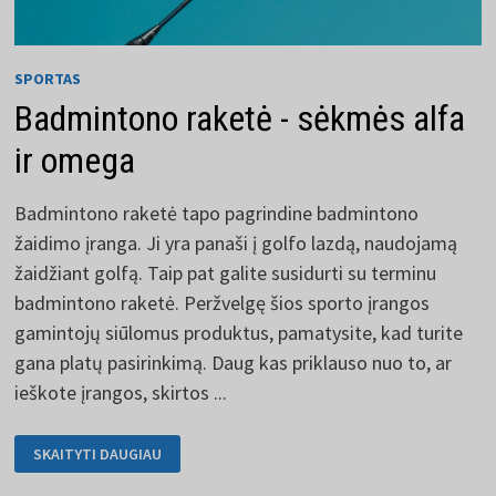
SPORTAS
Badmintono raketė - sėkmės alfa
ir omega
Badmintono raketė tapo pagrindine badmintono
žaidimo įranga. Ji yra panaši į golfo lazdą, naudojamą
žaidžiant golfą. Taip pat galite susidurti su terminu
badmintono raketė. Peržvelgę šios sporto įrangos
gamintojų siūlomus produktus, pamatysite, kad turite
gana platų pasirinkimą. Daug kas priklauso nuo to, ar
ieškote įrangos, skirtos ...
BADMINTONO
SKAITYTI DAUGIAU
RAKETĖ
-
SĖKMĖS