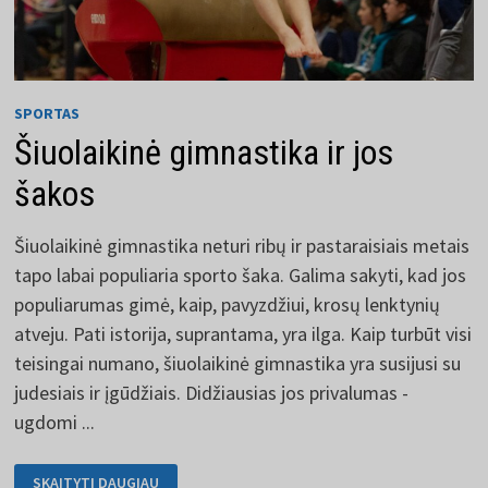
SPORTAS
Šiuolaikinė gimnastika ir jos
šakos
Šiuolaikinė gimnastika neturi ribų ir pastaraisiais metais
tapo labai populiaria sporto šaka. Galima sakyti, kad jos
populiarumas gimė, kaip, pavyzdžiui, krosų lenktynių
atveju. Pati istorija, suprantama, yra ilga. Kaip turbūt visi
teisingai numano, šiuolaikinė gimnastika yra susijusi su
judesiais ir įgūdžiais. Didžiausias jos privalumas -
ugdomi ...
ŠIUOLAIKINĖ
SKAITYTI DAUGIAU