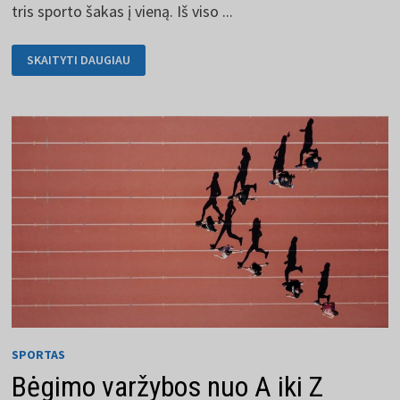
tris sporto šakas į vieną. Iš viso ...
TRIATLONAS
SKAITYTI DAUGIAU
-
TAI
DAUGIADIENĖS
SPORTO
VARŽYBOS
SPORTAS
Bėgimo varžybos nuo A iki Z