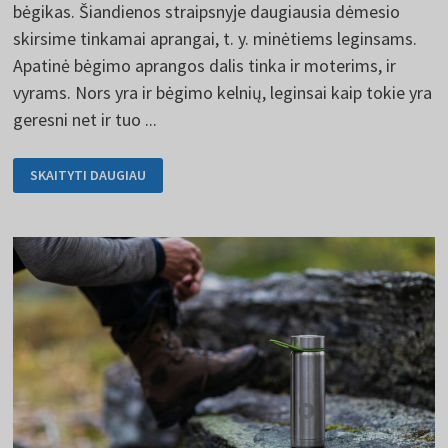
bėgikas. Šiandienos straipsnyje daugiausia dėmesio
skirsime tinkamai aprangai, t. y. minėtiems leginsams.
Apatinė bėgimo aprangos dalis tinka ir moterims, ir
vyrams. Nors yra ir bėgimo kelnių, leginsai kaip tokie yra
geresni net ir tuo ...
BĖGIMO
SKAITYTI DAUGIAU
ANTBLAUZDŽIAI
PATIKS
IR
VYRAMS,
IR
MOTERIMS