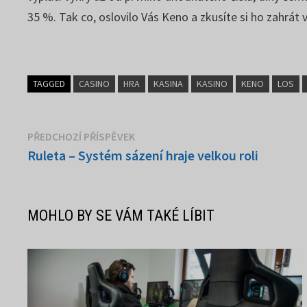
35 %. Tak co, oslovilo Vás Keno a zkusíte si ho zahrát 
TAGGED
CASINO
HRA
KASINA
KASINO
KENO
LOS
Navigace
Předchozí
PŘEDCHOZÍ PŘÍSPĚVEK
příspěvek:
Ruleta – Systém sázení hraje velkou roli
pro
příspěvek
MOHLO BY SE VÁM TAKÉ LÍBIT