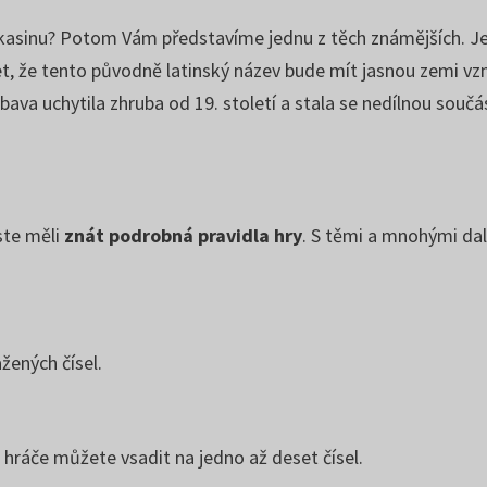
v kasinu? Potom Vám představíme jednu z těch známějších. J
let, že tento původně latinský název bude mít jasnou zemi vz
ábava uchytila zhruba od 19. století a stala se nedílnou součás
yste měli
znát podrobná pravidla hry
. S těmi a mnohými da
žených čísel.
 hráče můžete vsadit na jedno až deset čísel.