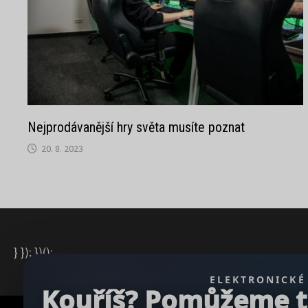
Nejprodávanější hry světa musíte poznat
20. 8. 2023
} }); })();
ELEKTRONICKÉ
Kouříš? Pomůžeme ti 