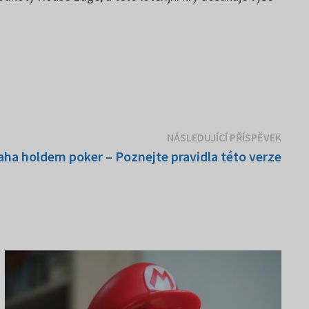
Násle
NÁSLEDUJÍCÍ PŘÍSPĚVEK
přísp
ha holdem poker – Poznejte pravidla této verze