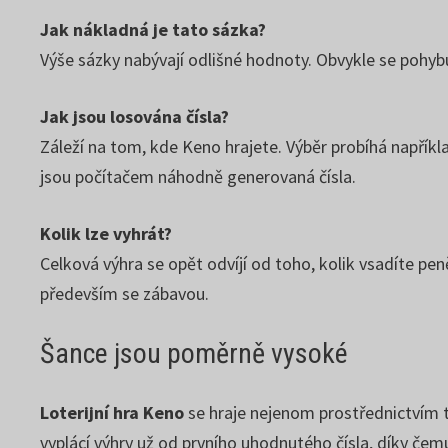
Jak nákladná je tato sázka?
Výše sázky nabývají odlišné hodnoty. Obvykle se pohybu
Jak jsou losována čísla?
Záleží na tom, kde Keno hrajete. Výběr probíhá například
jsou počítačem náhodně generovaná čísla.
Kolik lze vyhrát?
Celková výhra se opět odvíjí od toho, kolik vsadíte pen
především se zábavou.
Šance jsou poměrně vysoké
Loterijní hra Keno
se hraje nejenom prostřednictvím ti
vyplácí výhry už od prvního uhodnutého čísla, díky če