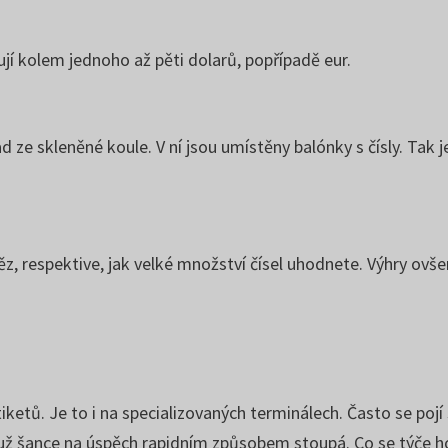
jí kolem jednoho až pěti dolarů, popřípadě eur.
 ze skleněné koule. V ní jsou umístěny balónky s čísly. Tak je
ěz, respektive, jak velké množství čísel uhodnete. Výhry ovše
ketů. Je to i na specializovaných terminálech. Často se pojí
muž šance na úspěch rapidním způsobem stoupá. Co se týče ho