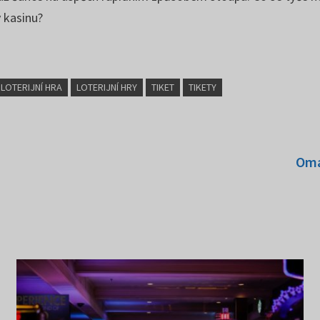
v kasinu?
LOTERIJNÍ HRA
LOTERIJNÍ HRY
TIKET
TIKETY
Oma