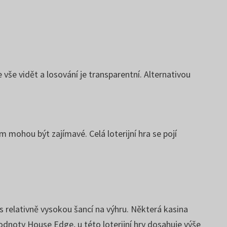
 vše vidět a losování je transparentní. Alternativou
m mohou být zajímavé. Celá loterijní hra se pojí
 s relativně vysokou šancí na výhru. Některá kasina
dnoty House Edge, u této loterijní hry dosahuje výše