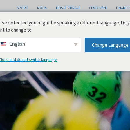
SPORT
MÓDA
LIDSKÉ ZDRAVÍ
CESTOVÁNÍ
FINANCE
've detected you might be speaking a different language. Do 
nt to change to:
h kasin
English
Change Language
Close and do not switch language