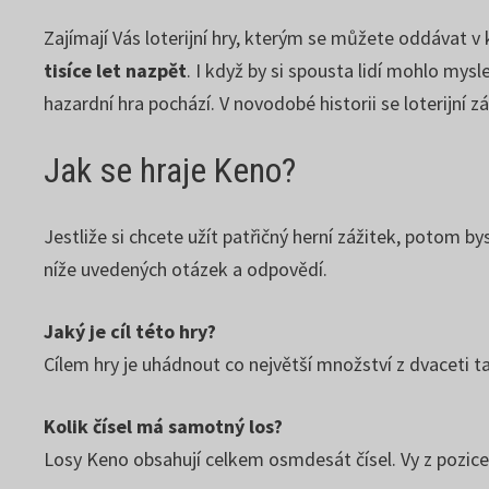
Zajímají Vás loterijní hry, kterým se můžete oddávat 
tisíce let nazpět
. I když by si spousta lidí mohlo mys
hazardní hra pochází. V novodobé historii se loterijní z
Jak se hraje Keno?
Jestliže si chcete užít patřičný herní zážitek, potom b
níže uvedených otázek a odpovědí.
Jaký je cíl této hry?
Cílem hry je uhádnout co největší množství z dvaceti ta
Kolik čísel má samotný los?
Losy Keno obsahují celkem osmdesát čísel. Vy z pozice