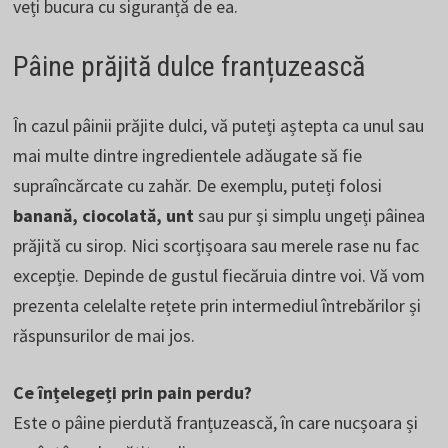
veți bucura cu siguranță de ea.
Pâine prăjită dulce franțuzească
În cazul pâinii prăjite dulci, vă puteți aștepta ca unul sau
mai multe dintre ingredientele adăugate să fie
supraîncărcate cu zahăr. De exemplu, puteți folosi
banană, ciocolată, unt
sau pur și simplu ungeți pâinea
prăjită cu sirop. Nici scorțișoara sau merele rase nu fac
excepție. Depinde de gustul fiecăruia dintre voi. Vă vom
prezenta celelalte rețete prin intermediul întrebărilor și
răspunsurilor de mai jos.
Ce înțelegeți prin pain perdu?
Este o pâine pierdută franțuzească, în care nucșoara și