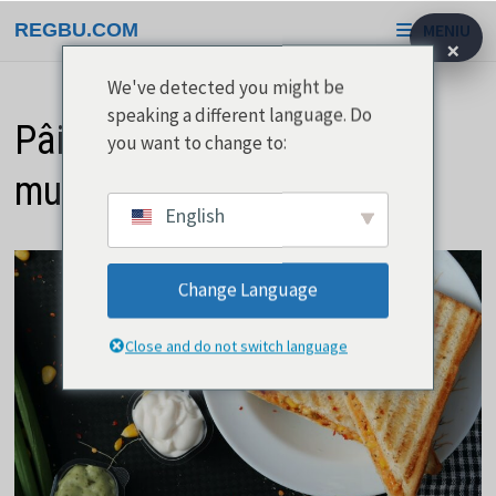
Treci
REGBU.COM
MENIU
la
×
conținut
We've detected you might be
speaking a different language. Do
Pâine prăjită franceză în
you want to change to:
multe feluri
English
Change Language
Close and do not switch language