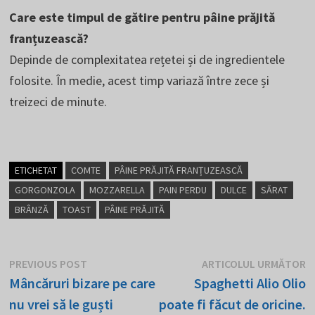
Care este timpul de gătire pentru pâine prăjită
franțuzească?
Depinde de complexitatea rețetei și de ingredientele
folosite. În medie, acest timp variază între zece și
treizeci de minute.
ETICHETAT
COMTE
PÂINE PRĂJITĂ FRANȚUZEASCĂ
GORGONZOLA
MOZZARELLA
PAIN PERDU
DULCE
SĂRAT
BRÂNZĂ
TOAST
PÂINE PRĂJITĂ
Navigare
Postarea
U
PREVIOUS POST
ARTICOLUL URMĂTOR
anterioară:
p
Mâncăruri bizare pe care
Spaghetti Alio Olio
în
nu vrei să le guști
poate fi făcut de oricine.