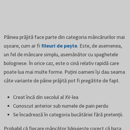
Pâinea prăjită face parte din categoria mâncărurilor mai
ușoare, cum ar fi
fileuri de pește
. Este, de asemenea,
un fel de mâncare simplu, asemănător cu spaghetele
bolognese. În orice caz, este o cină relativ rapidă care
poate lua mai multe forme. Puțini oameni își dau seama
câte variante de pâine prăjită pot fi pregătite de fapt.
Creat încă din secolul al XV-lea
Cunoscut anterior sub numele de pain perdu
Se încadrează în categoria bucătăriei fără pretenții.
Probabil că fiecare mâncător bănuiește corect că baza