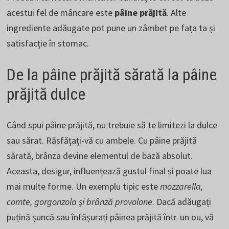
acestui fel de mâncare este
pâine prăjită
. Alte
ingrediente adăugate pot pune un zâmbet pe fața ta și
satisfacție în stomac.
De la pâine prăjită sărată la pâine
prăjită dulce
Când spui pâine prăjită, nu trebuie să te limitezi la dulce
sau sărat. Răsfățați-vă cu ambele. Cu pâine prăjită
sărată, brânza devine elementul de bază absolut.
Aceasta, desigur, influențează gustul final și poate lua
mai multe forme. Un exemplu tipic este
mozzarella,
comte, gorgonzola și brânză provolone
. Dacă adăugați
puțină șuncă sau înfășurați pâinea prăjită într-un ou, vă