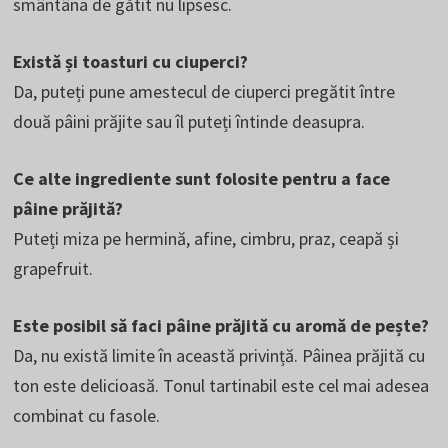
smântâna de gătit nu lipsesc.
Există și toasturi cu ciuperci?
Da, puteți pune amestecul de ciuperci pregătit între
două pâini prăjite sau îl puteți întinde deasupra.
Ce alte ingrediente sunt folosite pentru a face
pâine prăjită?
Puteți miza pe hermină, afine, cimbru, praz, ceapă și
grapefruit.
Este posibil să faci pâine prăjită cu aromă de pește?
Da, nu există limite în această privință. Pâinea prăjită cu
ton este delicioasă. Tonul tartinabil este cel mai adesea
combinat cu fasole.