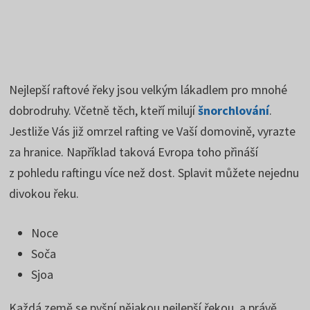
Nejlepší raftové řeky jsou velkým lákadlem pro mnohé
dobrodruhy. Včetně těch, kteří milují
šnorchlování
.
Jestliže Vás již omrzel rafting ve Vaší domovině, vyrazte
za hranice. Například taková Evropa toho přináší
z pohledu raftingu více než dost. Splavit můžete nejednu
divokou řeku.
Noce
Soča
Sjoa
Každá země se pyšní nějakou nejlepší řekou, a právě