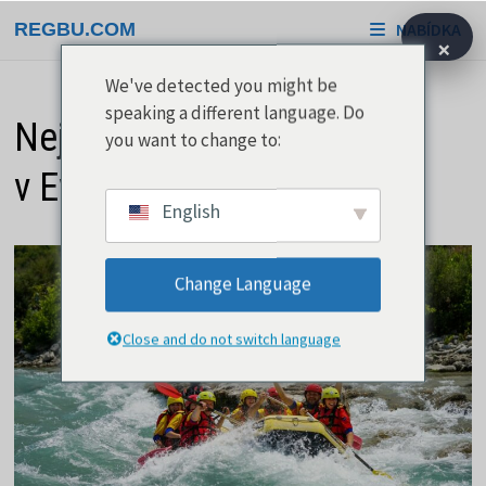
Přeskočit
REGBU.COM
NABÍDKA
na
×
obsah
We've detected you might be
speaking a different language. Do
Nejlepší raftové řeky
you want to change to:
v Evropě
English
Change Language
Close and do not switch language