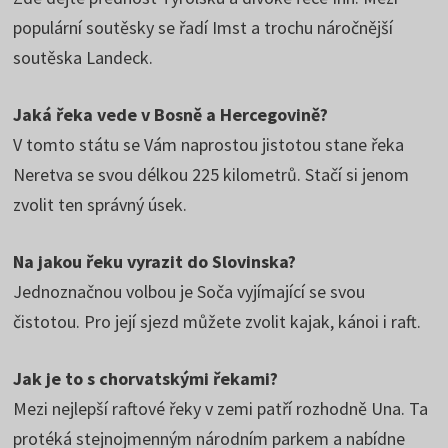
populární soutěsky se řadí Imst a trochu náročnější
soutěska Landeck.
Jaká řeka vede v Bosně a Hercegovině?
V tomto státu se Vám naprostou jistotou stane řeka
Neretva se svou délkou 225 kilometrů. Stačí si jenom
zvolit ten správný úsek.
Na jakou řeku vyrazit do Slovinska?
Jednoznačnou volbou je Soča vyjímající se svou
čistotou. Pro její sjezd můžete zvolit kajak, kánoi i raft.
Jak je to s chorvatskými řekami?
Mezi nejlepší raftové řeky v zemi patří rozhodně Una. Ta
protéká stejnojmenným národním parkem a nabídne