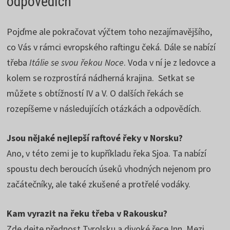
odpovědích
Pojďme ale pokračovat výčtem toho nezajímavějšího,
co Vás v rámci evropského raftingu čeká. Dále se nabízí
třeba
Itálie se svou řekou Noce
. Voda v ní je z ledovce a
kolem se rozprostírá nádherná krajina. Setkat se
můžete s obtížností IV a V. O dalších řekách se
rozepíšeme v následujících otázkách a odpovědích.
Jsou nějaké nejlepší raftové řeky v Norsku?
Ano, v této zemi je to kupříkladu řeka Sjoa. Ta nabízí
spoustu dech beroucích úseků vhodných nejenom pro
začátečníky, ale také zkušené a protřelé vodáky.
Kam vyrazit na řeku třeba v Rakousku?
Zde dejte přednost Tyrolsku a divoké řece Inn. Mezi