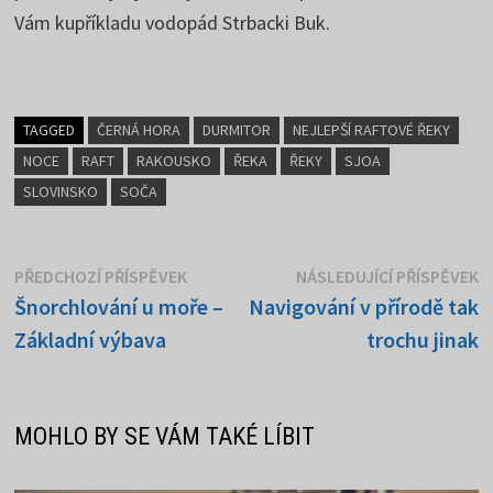
Vám kupříkladu vodopád Strbacki Buk.
TAGGED
ČERNÁ HORA
DURMITOR
NEJLEPŠÍ RAFTOVÉ ŘEKY
NOCE
RAFT
RAKOUSKO
ŘEKA
ŘEKY
SJOA
SLOVINSKO
SOČA
Navigace
Předchozí
N
PŘEDCHOZÍ PŘÍSPĚVEK
NÁSLEDUJÍCÍ PŘÍSPĚVEK
příspěvek:
p
Šnorchlování u moře –
Navigování v přírodě tak
pro
Základní výbava
trochu jinak
příspěvek
MOHLO BY SE VÁM TAKÉ LÍBIT