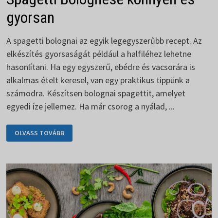
gyorsan
A spagetti bolognai az egyik legegyszerűbb recept. Az
elkészítés gyorsaságát például a halfiléhez lehetne
hasonlítani. Ha egy egyszerű, ebédre és vacsorára is
alkalmas ételt keresel, van egy praktikus tippünk a
számodra. Készítsen bolognai spagettit, amelyet
egyedi íze jellemez. Ha már csorog a nyálad, ...
SPAGETTI
OLVASS TOVÁBB
BOLOGNESE
KÖNNYEN
ÉS
GYORSAN