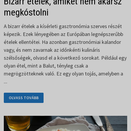
Bizarr ételek, amiket nem akarsz
megkóstolni
A bizarr ételek a kísérleti gasztronómia szerves részét
képezik. Ezek lényegében az Európában legnépszerűbb
ételek ellentétei. Ha azonban gasztronómiai kalandor
vagy, és nem zavarnak az időnkénti kulináris
szélsőségek, olvasd el a következő sorokat. Például egy
olyan étel, mint a Balut, tényleg csak a
megrögzötteknek való. Ez egy olyan tojás, amelyben a
...
BIZARR
OLVASS TOVÁBB
ÉTELEK,
AMIKET
NEM
AKARSZ
MEGKÓSTOLNI