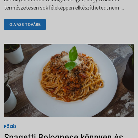
természetesen sokféleképpen elkészítheted, nem ...
A
OLVASS TOVÁBB
HALFILÉ
NAGYSZERŰ
ÍZŰ
ÉS
FORMÁJÚ
LEHET.
FŐZÉS
Spagetti Bolognese könnyen és