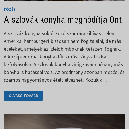
FŐZÉS
A szlovák konyha meghódítja Önt
A szlovák konyha sok étkező számára kihívást jelent.
Amerikai hamburgert biztosan nem fog találni, de más
ételeket, amelyek az ízlelőbimbóknak tetszeni fognak.
A közép-európai konyhastílus más irányzatokkal
befolyásolva. A szlovák konyha virágzására néhány más
konyha is hatással volt. Az eredmény azonban mesés, és
számos hagyományos ételt élvezhet. Közülük ...
A
OLVASS TOVÁBB
SZLOVÁK
KONYHA
MEGHÓDÍTJA
ÖNT