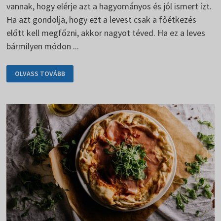
vannak, hogy elérje azt a hagyományos és jól ismert ízt.
Ha azt gondolja, hogy ezt a levest csak a főétkezés
előtt kell megfőzni, akkor nagyot téved. Ha ez a leves
bármilyen módon ...
A
OLVASS TOVÁBB
RÉGI
CSEH
KÁPOSZTALEVES
KOLBÁSSZAL
JÓL
FOG
JÖNNI.