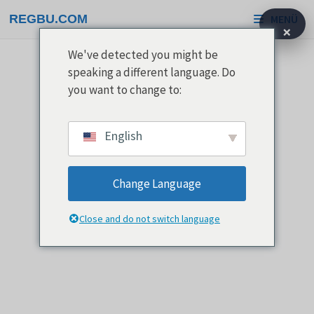
Ugrás
REGBU.COM
MENÜ
a
×
tartalomra
We've detected you might be
speaking a different language. Do
you want to change to:
English
Change Language
Close and do not switch language