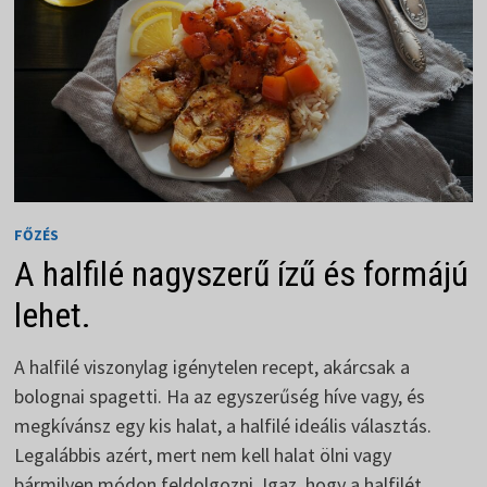
FŐZÉS
A halfilé nagyszerű ízű és formájú
lehet.
A halfilé viszonylag igénytelen recept, akárcsak a
bolognai spagetti. Ha az egyszerűség híve vagy, és
megkívánsz egy kis halat, a halfilé ideális választás.
Legalábbis azért, mert nem kell halat ölni vagy
bármilyen módon feldolgozni. Igaz, hogy a halfilét