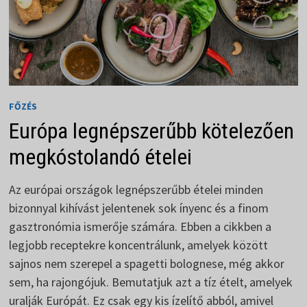
FŐZÉS
Európa legnépszerűbb kötelezően
megkóstolandó ételei
Az európai országok legnépszerűbb ételei minden
bizonnyal kihívást jelentenek sok ínyenc és a finom
gasztronómia ismerője számára. Ebben a cikkben a
legjobb receptekre koncentrálunk, amelyek között
sajnos nem szerepel a spagetti bolognese, még akkor
sem, ha rajongójuk. Bemutatjuk azt a tíz ételt, amelyek
uralják Európát. Ez csak egy kis ízelítő abból, amivel