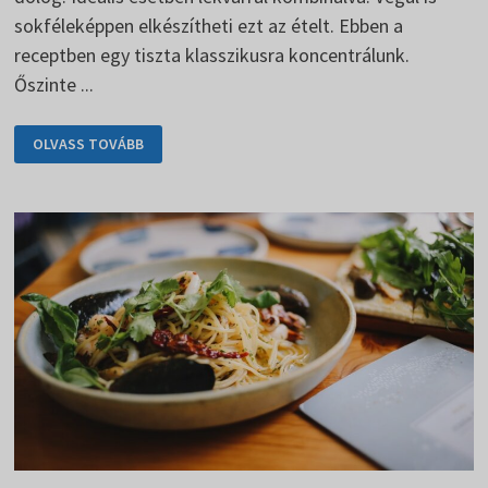
sokféleképpen elkészítheti ezt az ételt. Ebben a
receptben egy tiszta klasszikusra koncentrálunk.
Őszinte ...
PALACSINTA
OLVASS TOVÁBB
REGGELIRE
BIZTOSAN
TETSZENI
FOG