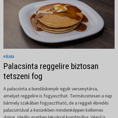
FŐZÉS
Palacsinta reggelire biztosan
tetszeni fog
A palacsinta a bundáskenyér egyik versenytársa,
amelyet reggelire is fogyaszthat. Természetesen a nap
bármely szakában fogyasztható, de a reggeli ébredés
palacsintával a kezünkben mindenképpen kellemes
dolog. Ideális esetben lekvárral kombinálva. Végül is