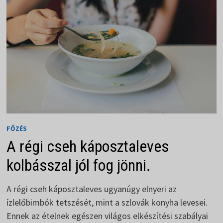
Z-
IG
FŐZÉS
A régi cseh káposztaleves
kolbásszal jól fog jönni.
A régi cseh káposztaleves ugyanúgy elnyeri az
ízlelőbimbók tetszését, mint a szlovák konyha levesei.
Ennek az ételnek egészen világos elkészítési szabályai