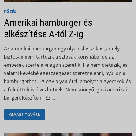
FŐZÉS
Amerikai hamburger és
elkészítése A-tól Z-ig
Az amerikai hamburger egy olyan klasszikus, amely
biztosan nem tartozik a szlovák konyhába, de az
emberek szerte a világon szeretik. Ha nem diétázik, és
valami kevésbé egészségeset szeretne enni, nyúljon a
hamburgerhez. Ez egy olyan étel, amelyet a gyerekek és
a felnőttek is élvezhetnek. Nem könnyű igazi amerikai
burgert készíteni. Ez ...
AMERIKAI
OLVASS TOVÁBB
HAMBURGER
ÉS
ELKÉSZÍTÉSE
A-
TÓL