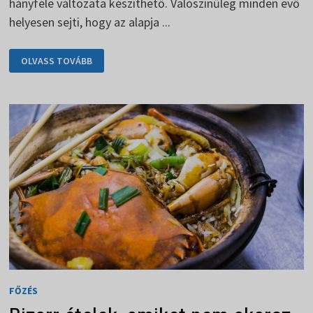
hányféle változata készíthető. Valószínűleg minden evő
helyesen sejti, hogy az alapja ...
FRANCIA
OLVASS TOVÁBB
PIRÍTÓS
SOKFÉLEKÉPPEN
FŐZÉS