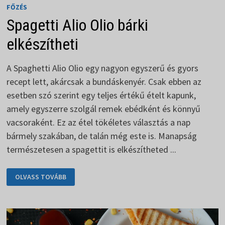
FŐZÉS
Spagetti Alio Olio bárki
elkészítheti
A Spaghetti Alio Olio egy nagyon egyszerű és gyors
recept lett, akárcsak a bundáskenyér. Csak ebben az
esetben szó szerint egy teljes értékű ételt kapunk,
amely egyszerre szolgál remek ebédként és könnyű
vacsoraként. Ez az étel tökéletes választás a nap
bármely szakában, de talán még este is. Manapság
természetesen a spagettit is elkészítheted ...
SPAGETTI
OLVASS TOVÁBB
ALIO
OLIO
BÁRKI
ELKÉSZÍTHETI