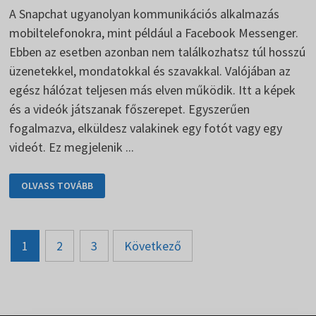
A Snapchat ugyanolyan kommunikációs alkalmazás
mobiltelefonokra, mint például a Facebook Messenger.
Ebben az esetben azonban nem találkozhatsz túl hosszú
üzenetekkel, mondatokkal és szavakkal. Valójában az
egész hálózat teljesen más elven működik. Itt a képek
és a videók játszanak főszerepet. Egyszerűen
fogalmazva, elküldesz valakinek egy fotót vagy egy
videót. Ez megjelenik ...
SNAPCHAT
OLVASS TOVÁBB
-
EGY
KICSIT
MÁS
KÖZÖSSÉGI
Bejegyzések
HÁLÓZAT
1
2
3
Következő
lapozása