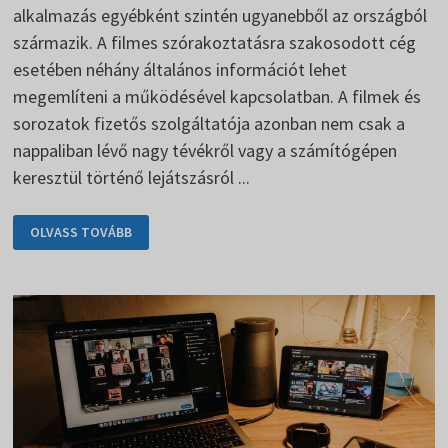
alkalmazás egyébként szintén ugyanebből az országból
származik. A filmes szórakoztatásra szakosodott cég
esetében néhány általános információt lehet
megemlíteni a működésével kapcsolatban. A filmek és
sorozatok fizetős szolgáltatója azonban nem csak a
nappaliban lévő nagy tévékről vagy a számítógépen
keresztül történő lejátszásról ...
A
OLVASS TOVÁBB
NETFLIX
MOBIL
VÁLTOZATBAN
IS
LÉTEZIK