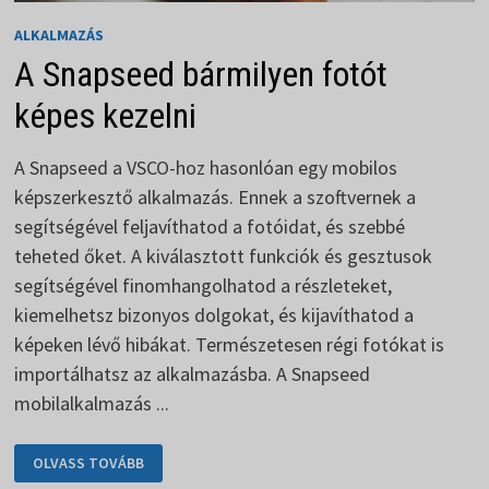
ALKALMAZÁS
A Snapseed bármilyen fotót
képes kezelni
A Snapseed a VSCO-hoz hasonlóan egy mobilos
képszerkesztő alkalmazás. Ennek a szoftvernek a
segítségével feljavíthatod a fotóidat, és szebbé
teheted őket. A kiválasztott funkciók és gesztusok
segítségével finomhangolhatod a részleteket,
kiemelhetsz bizonyos dolgokat, és kijavíthatod a
képeken lévő hibákat. Természetesen régi fotókat is
importálhatsz az alkalmazásba. A Snapseed
mobilalkalmazás ...
A
OLVASS TOVÁBB
SNAPSEED
BÁRMILYEN