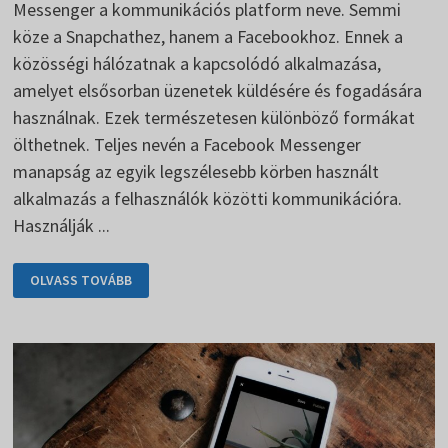
Messenger a kommunikációs platform neve. Semmi
köze a Snapchathez, hanem a Facebookhoz. Ennek a
közösségi hálózatnak a kapcsolódó alkalmazása,
amelyet elsősorban üzenetek küldésére és fogadására
használnak. Ezek természetesen különböző formákat
ölthetnek. Teljes nevén a Facebook Messenger
manapság az egyik legszélesebb körben használt
alkalmazás a felhasználók közötti kommunikációra.
Használják ...
A
OLVASS TOVÁBB
MESSENGER
A
FACEBOOK
PRAKTIKUS
MELLÉKÁGA