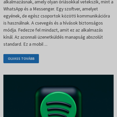
alkalmazásnak, amely olyan óriásokkal vetekszik, mint a
WhatsApp és a Messenger. Egy szoftver, amelyet
egyének, de egész csoportok közötti kommunikációra
is használnak. A csevegés és a hívások biztonságos
módja. Fedezze fel mindazt, amit ez az alkalmazás
kínál. Az azonnali üzenetküldés manapság abszolút
standard. Ez a mobil ...
VIBER
OLVASS TOVÁBB
MINT
A
WHATSAPP
ALTERNATÍVÁJA