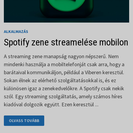
ALKALMAZÁS
Spotify zene streamelése mobilon
A streaming zene manapság nagyon népszerű. Nem
mindenki használja a mobiltelefonját csak arra, hogy a
barátaival kommunikáljon, például a Viberen keresztül.
Sokan élnek az elérhető szolgáltatásokkal is, és ez
különösen igaz a zenekedvelőkre. A Spotify csak nekik
szól. Egy streaming szolgáltatás, amely számos híres
kiadóval dolgozik együtt. Ezen keresztül ...
SPOTIFY
OLVASS TOVÁBB
ZENE
STREAMELÉSE
MOBILON