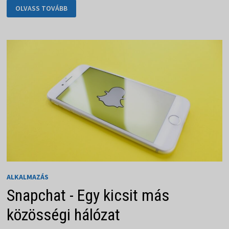
A
OLVASS TOVÁBB
VSCO
SOK
ÉRDEKES
SZŰRŐT
HOZ
ALKALMAZÁS
Snapchat - Egy kicsit más
közösségi hálózat