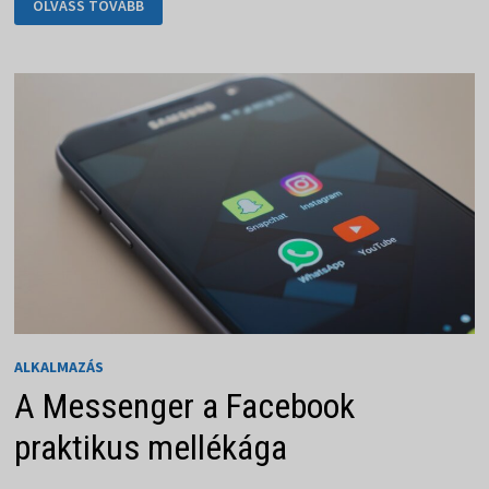
OLVASS TOVÁBB
A
ZOOM
ALKALMAZÁSON
KERESZTÜL
ALKALMAZÁS
A Messenger a Facebook
praktikus mellékága