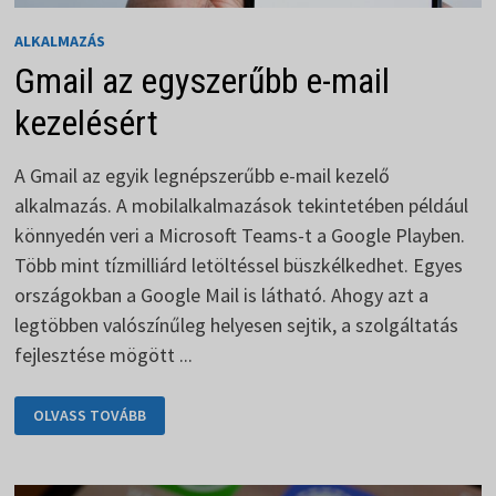
ALKALMAZÁS
Gmail az egyszerűbb e-mail
kezelésért
A Gmail az egyik legnépszerűbb e-mail kezelő
alkalmazás. A mobilalkalmazások tekintetében például
könnyedén veri a Microsoft Teams-t a Google Playben.
Több mint tízmilliárd letöltéssel büszkélkedhet. Egyes
országokban a Google Mail is látható. Ahogy azt a
legtöbben valószínűleg helyesen sejtik, a szolgáltatás
fejlesztése mögött ...
GMAIL
OLVASS TOVÁBB
AZ
EGYSZERŰBB
E-
MAIL
KEZELÉSÉRT