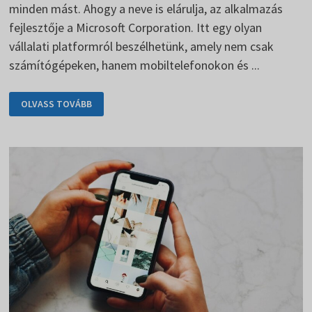
minden mást. Ahogy a neve is elárulja, az alkalmazás
fejlesztője a Microsoft Corporation. Itt egy olyan
vállalati platformról beszélhetünk, amely nem csak
számítógépeken, hanem mobiltelefonokon és ...
A
OLVASS TOVÁBB
MICROSOFT
TEAMS
A
KOMMUNIKÁCIÓRA
SZOLGÁL