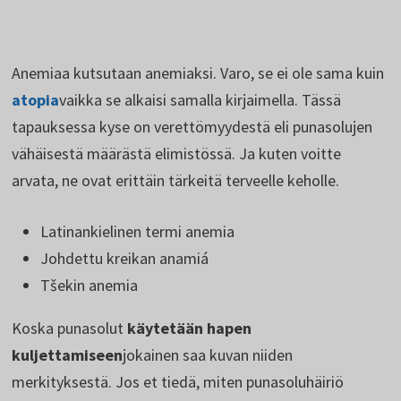
Anemiaa kutsutaan anemiaksi. Varo, se ei ole sama kuin
atopia
vaikka se alkaisi samalla kirjaimella. Tässä
tapauksessa kyse on verettömyydestä eli punasolujen
vähäisestä määrästä elimistössä. Ja kuten voitte
arvata, ne ovat erittäin tärkeitä terveelle keholle.
Latinankielinen termi anemia
Johdettu kreikan anamiá
Tšekin anemia
Koska punasolut
käytetään hapen
kuljettamiseen
jokainen saa kuvan niiden
merkityksestä. Jos et tiedä, miten punasoluhäiriö