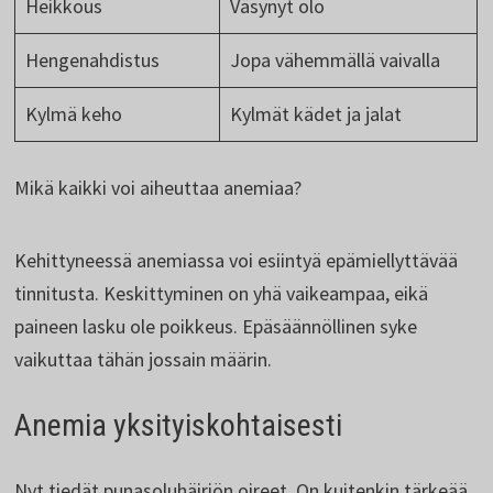
Heikkous
Väsynyt olo
Hengenahdistus
Jopa vähemmällä vaivalla
Kylmä keho
Kylmät kädet ja jalat
Mikä kaikki voi aiheuttaa anemiaa?
Kehittyneessä anemiassa voi esiintyä epämiellyttävää
tinnitusta. Keskittyminen on yhä vaikeampaa, eikä
paineen lasku ole poikkeus. Epäsäännöllinen syke
vaikuttaa tähän jossain määrin.
Anemia yksityiskohtaisesti
Nyt tiedät punasoluhäiriön oireet. On kuitenkin tärkeää