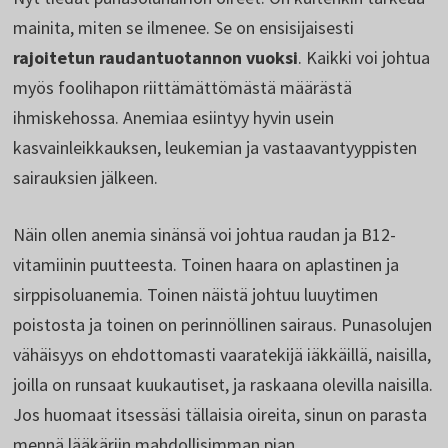
mainita, miten se ilmenee. Se on ensisijaisesti
rajoitetun raudantuotannon vuoksi
. Kaikki voi johtua
myös foolihapon riittämättömästä määrästä
ihmiskehossa. Anemiaa esiintyy hyvin usein
kasvainleikkauksen, leukemian ja vastaavantyyppisten
sairauksien jälkeen.
Näin ollen anemia sinänsä voi johtua raudan ja B12-
vitamiinin puutteesta. Toinen haara on aplastinen ja
sirppisoluanemia. Toinen näistä johtuu luuytimen
poistosta ja toinen on perinnöllinen sairaus. Punasolujen
vähäisyys on ehdottomasti vaaratekijä iäkkäillä, naisilla,
joilla on runsaat kuukautiset, ja raskaana olevilla naisilla.
Jos huomaat itsessäsi tällaisia oireita, sinun on parasta
mennä lääkäriin mahdollisimman pian.