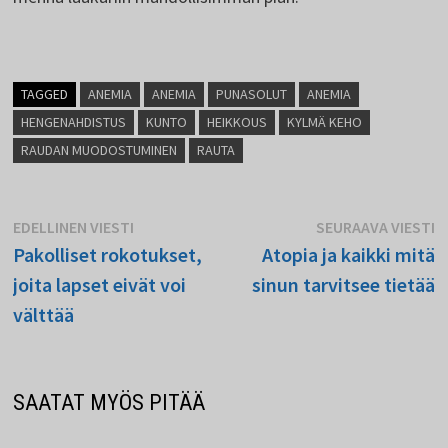
TAGGED
ANEMIA
ANEMIA
PUNASOLUT
ANEMIA
HENGENAHDISTUS
KUNTO
HEIKKOUS
KYLMÄ KEHO
RAUDAN MUODOSTUMINEN
RAUTA
Artikkelien
Edellinen
S
EDELLINEN VIESTI
SEURAAVA VIESTI
viesti:
vi
Pakolliset rokotukset,
Atopia ja kaikki mitä
selaus
joita lapset eivät voi
sinun tarvitsee tietää
välttää
SAATAT MYÖS PITÄÄ