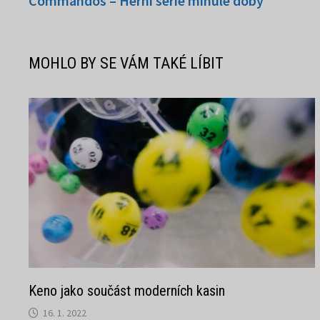
Commandos – Herní série minulé doby
pro
příspěvek
MOHLO BY SE VÁM TAKÉ LÍBIT
Keno jako součást moderních kasin
16. 1. 2022