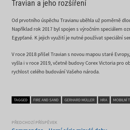
Travian a jeho rozšíření
Od prvotního úspěchu Travianu uběhla už poměrně dlouhá
Například rok 2017 byl spojen s výročním speciálem 
Egypťané. K jejich využití je nutné používat speciální s
V roce 2018 přišel Travian s novou mapou staré Evropy,
vyšla i v roce 2019, včetně budovy Corex Victoria pro 
rychlost celého budování Vašeho národa.
TAGGED
FIRE AND SAND
GERHARD MÜLLER
HRA
MOBILNÍ 
Navigace
Předchozí
PŘEDCHOZÍ PŘÍSPĚVEK
příspěvek: