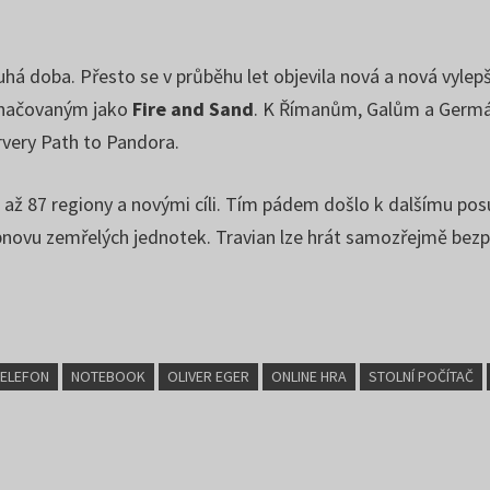
 doba. Přesto se v průběhu let objevila nová a nová vylepšen
označovaným jako
Fire and Sand
. K Římanům, Galům a Germánů
ervery Path to Pandora.
 až 87 regiony a novými cíli. Tím pádem došlo k dalšímu posu
obnovu zemřelých jednotek. Travian lze hrát samozřejmě bezp
TELEFON
NOTEBOOK
OLIVER EGER
ONLINE HRA
STOLNÍ POČÍTAČ