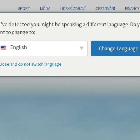
SPORT
MÓDA
LIDSKÉ ZDRAVÍ
CESTOVÁNÍ
FINANCE
've detected you might be speaking a different language. Do 
nt to change to:
ěta
English
Change Language
Close and do not switch language