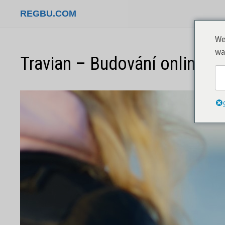
Přeskočit
REGBU.COM
na
obsah
We
wa
Travian – Budování online sv