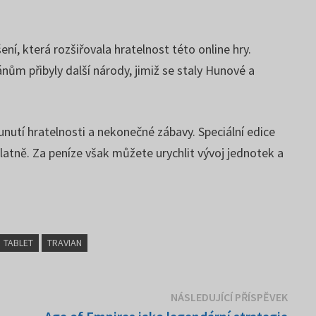
í, která rozšiřovala hratelnost této online hry.
m přibyly další národy, jimiž se staly Hunové a
nutí hratelnosti a nekonečné zábavy. Speciální edice
latně. Za peníze však můžete urychlit vývoj jednotek a
TABLET
TRAVIAN
Násle
NÁSLEDUJÍCÍ PŘÍSPĚVEK
přísp