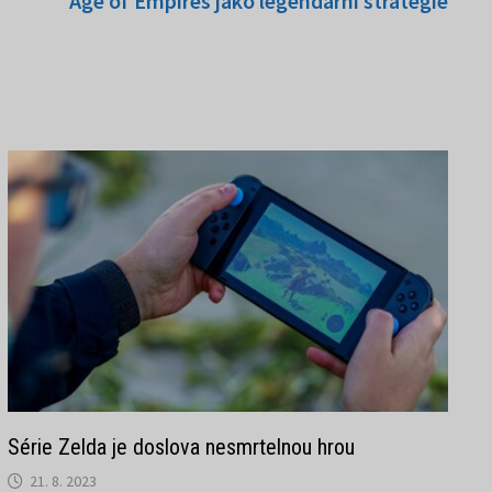
Age of Empires jako legendární strategie
Série Zelda je doslova nesmrtelnou hrou
21. 8. 2023