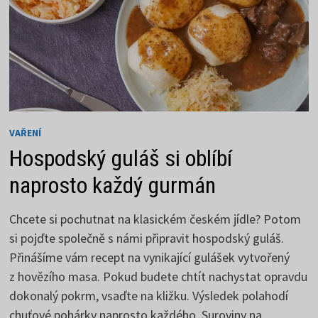
VAŘENÍ
Hospodský guláš si oblíbí
naprosto každý gurmán
Chcete si pochutnat na klasickém českém jídle? Potom
si pojďte společně s námi připravit hospodský guláš.
Přinášíme vám recept na vynikající gulášek vytvořený
z hovězího masa. Pokud budete chtít nachystat opravdu
dokonalý pokrm, vsaďte na kližku. Výsledek polahodí
chuťové pohárky naprosto každého. Suroviny na