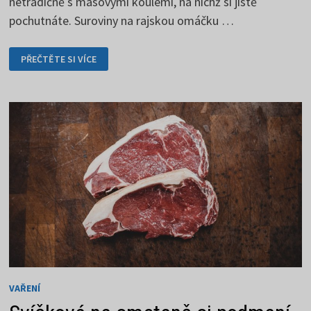
netradičně s masovými koulemi, na nichž si jistě
pochutnáte. Suroviny na rajskou omáčku …
RAJSKÁ
PŘEČTĚTE SI VÍCE
OMÁČKA
–
S
POCTIVOU
PŘÍPRAVOU
NEJDÁL
DOJDEŠ
VAŘENÍ