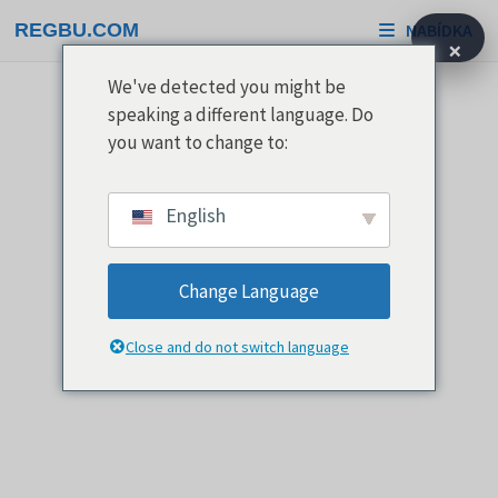
Přeskočit
REGBU.COM
NABÍDKA
na
×
obsah
We've detected you might be
speaking a different language. Do
you want to change to:
English
Change Language
Close and do not switch language