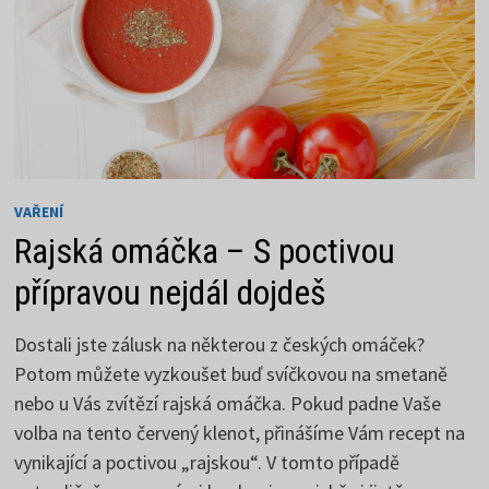
VAŘENÍ
Rajská omáčka – S poctivou
přípravou nejdál dojdeš
Dostali jste zálusk na některou z českých omáček?
Potom můžete vyzkoušet buď svíčkovou na smetaně
nebo u Vás zvítězí rajská omáčka. Pokud padne Vaše
volba na tento červený klenot, přinášíme Vám recept na
vynikající a poctivou „rajskou“. V tomto případě