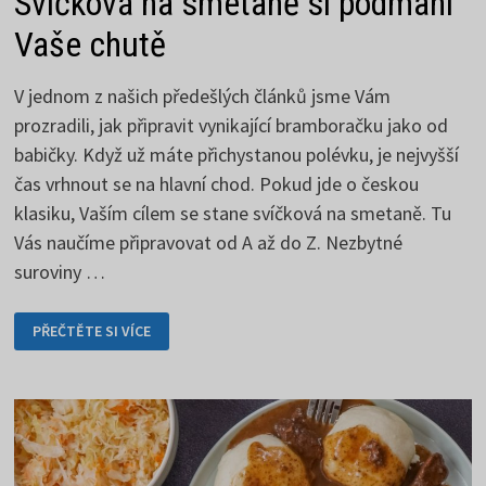
Svíčková na smetaně si podmaní
Vaše chutě
V jednom z našich předešlých článků jsme Vám
prozradili, jak připravit vynikající bramboračku jako od
babičky. Když už máte přichystanou polévku, je nejvyšší
čas vrhnout se na hlavní chod. Pokud jde o českou
klasiku, Vaším cílem se stane svíčková na smetaně. Tu
Vás naučíme připravovat od A až do Z. Nezbytné
suroviny …
SVÍČKOVÁ
PŘEČTĚTE SI VÍCE
NA
SMETANĚ
SI
PODMANÍ
VAŠE
CHUTĚ