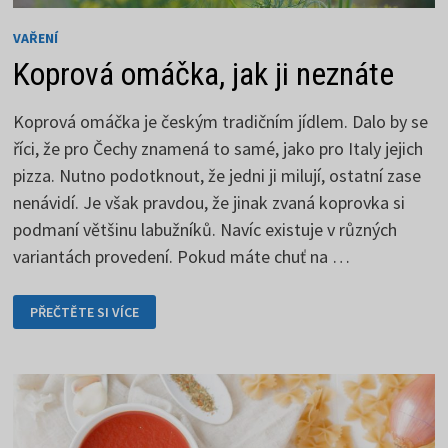
VAŘENÍ
Koprová omáčka, jak ji neznáte
Koprová omáčka je českým tradičním jídlem. Dalo by se
říci, že pro Čechy znamená to samé, jako pro Italy jejich
pizza. Nutno podotknout, že jedni ji milují, ostatní zase
nenávidí. Je však pravdou, že jinak zvaná koprovka si
podmaní většinu labužníků. Navíc existuje v různých
variantách provedení. Pokud máte chuť na …
KOPROVÁ
PŘEČTĚTE SI VÍCE
OMÁČKA,
JAK
JI
NEZNÁTE