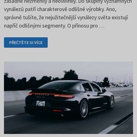
zásadně nezměnily a neovlivnily. Do skupiny významných
vynálezů patří charakterově odlišné výrobky. Ano,
správně tušíte, že nejužitečnější vynálezy světa existují
napříč odlišnými segmenty. O přínosu pro …
NEJUŽITEČNĚJŠÍ
PŘEČTĚTE SI VÍCE
VYNÁLEZY
SVĚTA
MUSÍTE
ZNÁT