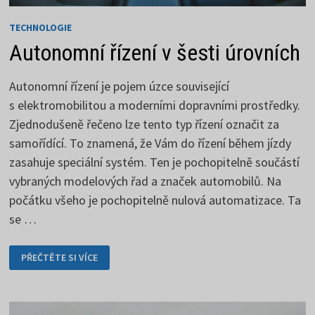
TECHNOLOGIE
Autonomní řízení v šesti úrovních
Autonomní řízení je pojem úzce související
s elektromobilitou a moderními dopravními prostředky.
Zjednodušeně řečeno lze tento typ řízení označit za
samořídící. To znamená, že Vám do řízení během jízdy
zasahuje speciální systém. Ten je pochopitelně součástí
vybraných modelových řad a značek automobilů. Na
počátku všeho je pochopitelně nulová automatizace. Ta
se …
AUTONOMNÍ
PŘEČTĚTE SI VÍCE
ŘÍZENÍ
V
ŠESTI
ÚROVNÍCH