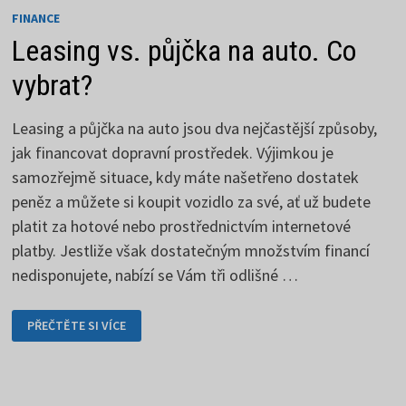
FINANCE
Leasing vs. půjčka na auto. Co
vybrat?
Leasing a půjčka na auto jsou dva nejčastější způsoby,
jak financovat dopravní prostředek. Výjimkou je
samozřejmě situace, kdy máte našetřeno dostatek
peněz a můžete si koupit vozidlo za své, ať už budete
platit za hotové nebo prostřednictvím internetové
platby. Jestliže však dostatečným množstvím financí
nedisponujete, nabízí se Vám tři odlišné …
LEASING
PŘEČTĚTE SI VÍCE
VS.
PŮJČKA
NA
AUTO.
CO
VYBRAT?