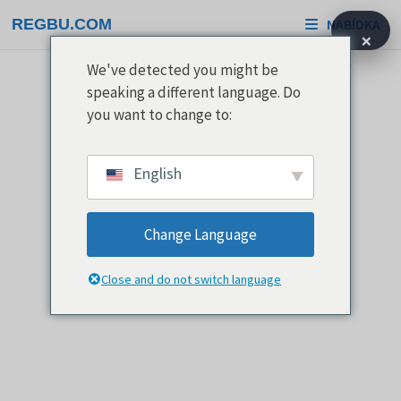
Přeskočit
REGBU.COM
NABÍDKA
na
×
obsah
We've detected you might be
speaking a different language. Do
you want to change to:
English
Change Language
Close and do not switch language