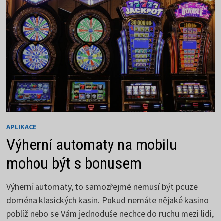
NOVÝ
HRÁČ
APLIKACE
Výherní automaty na mobilu
mohou být s bonusem
Výherní automaty, to samozřejmě nemusí být pouze
doména klasických kasin. Pokud nemáte nějaké kasino
poblíž nebo se Vám jednoduše nechce do ruchu mezi lidi,