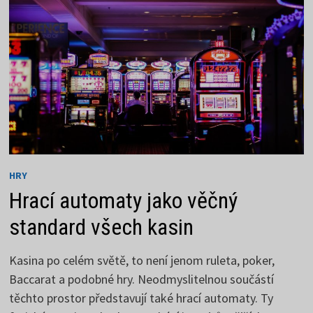
HRY
Hrací automaty jako věčný
standard všech kasin
Kasina po celém světě, to není jenom ruleta, poker,
Baccarat a podobné hry. Neodmyslitelnou součástí
těchto prostor představují také hrací automaty. Ty