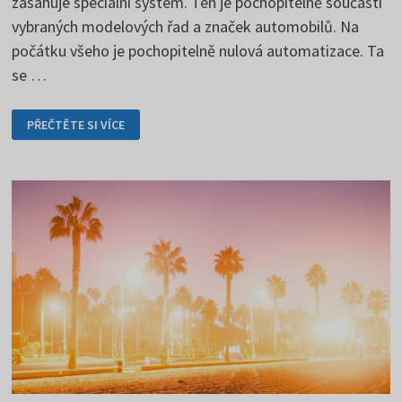
zasahuje speciální systém. Ten je pochopitelně součástí
vybraných modelových řad a značek automobilů. Na
počátku všeho je pochopitelně nulová automatizace. Ta
se …
AUTONOMNÍ
PŘEČTĚTE SI VÍCE
ŘÍZENÍ
V
ŠESTI
ÚROVNÍCH