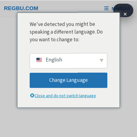
Přeskočit
REGBU.COM
NABÍDKA
na
×
obsah
We've detected you might be
speaking a different language. Do
you want to change to:
English
Change Language
Close and do not switch language