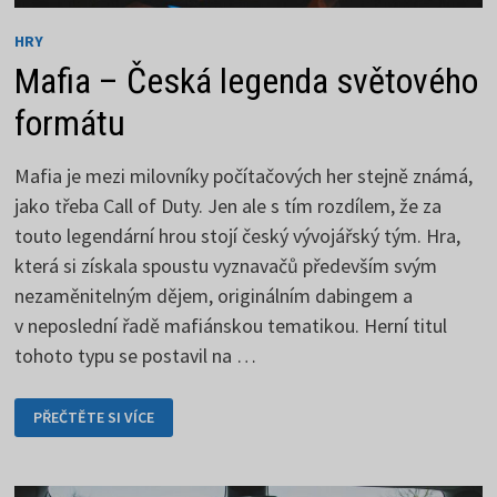
HRY
Mafia – Česká legenda světového
formátu
Mafia je mezi milovníky počítačových her stejně známá,
jako třeba Call of Duty. Jen ale s tím rozdílem, že za
touto legendární hrou stojí český vývojářský tým. Hra,
která si získala spoustu vyznavačů především svým
nezaměnitelným dějem, originálním dabingem a
v neposlední řadě mafiánskou tematikou. Herní titul
tohoto typu se postavil na …
MAFIA
PŘEČTĚTE SI VÍCE
–
ČESKÁ
LEGENDA
SVĚTOVÉHO
FORMÁTU