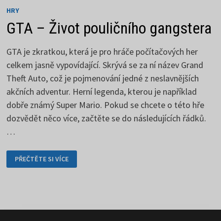
HRY
GTA – Život pouličního gangstera
GTA je zkratkou, která je pro hráče počítačových her
celkem jasně vypovídající. Skrývá se za ní název Grand
Theft Auto, což je pojmenování jedné z neslavnějších
akčních adventur. Herní legenda, kterou je například
dobře známý Super Mario. Pokud se chcete o této hře
dozvědět něco více, začtěte se do následujících řádků.
…
GTA
PŘEČTĚTE SI VÍCE
–
ŽIVOT
POULIČNÍHO
GANGSTERA