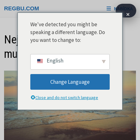
Přeskočit
REGBU.COM
NABÍDKA
na
×
obsah
We've detected you might be
speaking a different language. Do
Nejkrásnější pláže světa
you want to change to:
musí navštívit každý
English
Change Language
Close and do not switch language