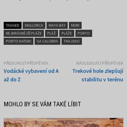
TAGGED
MALLORCA
MAYA BAY
MURI
NEJKRÁSNĚJŠÍ PLÁŽE
PLÁŽ
PLÁŽE
PORTO
PORTO KATSIKI
SA CALOBRA
THAJSKO
Navigace
Předchozí
N
PŘEDCHOZÍ PŘÍSPĚVEK
NÁSLEDUJÍCÍ PŘÍSPĚVEK
příspěvek:
p
Vodácké vybavení od A
Trekové hole zlepšují
pro
až do Z
stabilitu v terénu
příspěvek
MOHLO BY SE VÁM TAKÉ LÍBIT