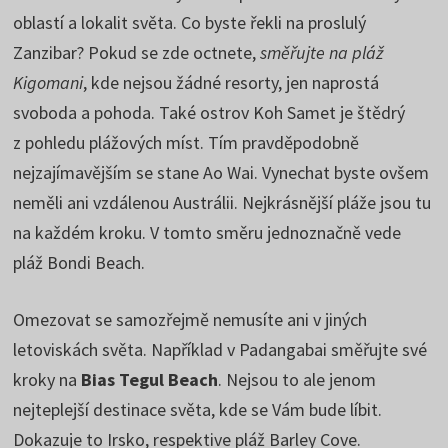
oblastí a lokalit světa. Co byste řekli na proslulý
Zanzibar? Pokud se zde octnete,
směřujte na pláž
Kigomani
, kde nejsou žádné resorty, jen naprostá
svoboda a pohoda. Také ostrov Koh Samet je štědrý
z pohledu plážových míst. Tím pravděpodobně
nejzajímavějším se stane Ao Wai. Vynechat byste ovšem
neměli ani vzdálenou Austrálii. Nejkrásnější pláže jsou tu
na každém kroku. V tomto směru jednoznačně vede
pláž Bondi Beach.
Omezovat se samozřejmě nemusíte ani v jiných
letoviskách světa. Například v Padangabai směřujte své
kroky na
Bias Tegul Beach
. Nejsou to ale jenom
nejteplejší destinace světa, kde se Vám bude líbit.
Dokazuje to Irsko, respektive pláž Barley Cove.