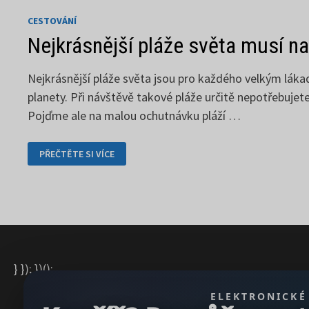
CESTOVÁNÍ
Nejkrásnější pláže světa musí na
Nejkrásnější pláže světa jsou pro každého velkým láka
planety. Při návštěvě takové pláže určitě nepotřebujet
Pojďme ale na malou ochutnávku pláží …
NEJKRÁSNĚJŠÍ
PŘEČTĚTE SI VÍCE
PLÁŽE
SVĚTA
MUSÍ
NAVŠTÍVIT
KAŽDÝ
} }); })();
ELEKTRONICKÉ