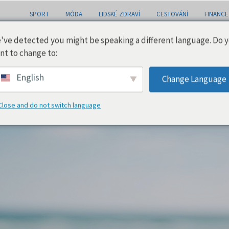
SPORT
MÓDA
LIDSKÉ ZDRAVÍ
CESTOVÁNÍ
FINANCE
've detected you might be speaking a different language. Do 
nt to change to:
English
Change Language
Close and do not switch language