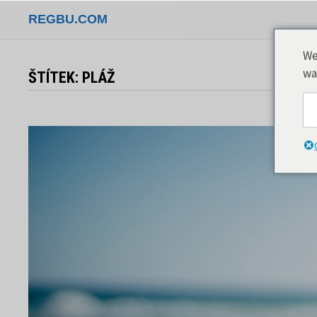
Přeskočit
REGBU.COM
na
obsah
We
wa
ŠTÍTEK:
PLÁŽ