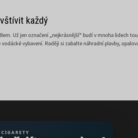
vštívit každý
dlem. Už jen označení „nejkrásnější“ budí v mnoha lidech to
e vodácké vybavení. Raději si zabalte náhradní plavby, opalo
 CIGARETY