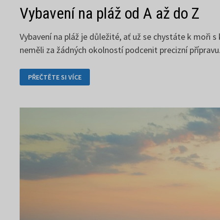
Vybavení na pláž od A až do Z
Vybavení na pláž je důležité, ať už se chystáte k moř
neměli za žádných okolností podcenit precizní přípravu
VYBAVENÍ
PŘEČTĚTE SI VÍCE
NA
PLÁŽ
OD
A
AŽ
DO
Z