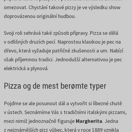
omezovat. Chystání takové pizzy je ve výsledku show
doprovázenou originální hudbou.
Svoji roli sehrává také způsob přípravy. Pizza se dělá
v odlišných druzích pecí. Naprostou klasikou je pec na
dřevo, která vyžaduje patřičné zkušenosti a um. Nabízí
však příjemnou tradici. Jednodušší alternativou je pec
elektrická a plynová.
Pizza og de mest berømte typer
Pojďme se ale posunout dál a vytvořit si líbezné chutě
v ústech. Seznámíme Vás s tradičními italskými pizzami,
mezi nimiž jednoznačně figuruje
Margherita
. Jedna
z nejznámějších pizz vůbec, která v roce 1889 vznikla