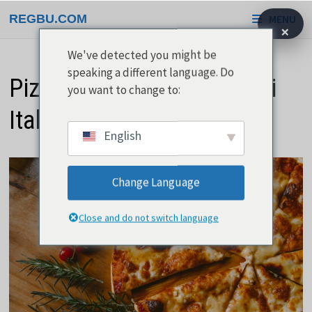
Gå
REGBU.COM
MENU
til
×
indhold
We've detected you might be
speaking a different language. Do
Pizza er den ikoniske mad i
you want to change to:
Italien
English
Change Language
Close and do not switch language