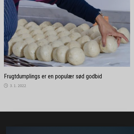
Frugtdumplings er en populær sød godbid
3. 1. 2022
} }); })();