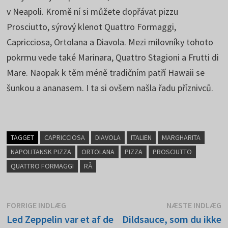
v Neapoli. Kromě ní si můžete dopřávat pizzu
Prosciutto, sýrový klenot Quattro Formaggi,
Capricciosa, Ortolana a Diavola. Mezi milovníky tohoto
pokrmu vede také Marinara, Quattro Stagioni a Frutti di
Mare. Naopak k těm méně tradičním patří Hawaii se
šunkou a ananasem. I ta si ovšem našla řadu příznivců.
TAGGET
CAPRICCIOSA
DIAVOLA
ITALIEN
MARGHARITA
NAPOLITANSK PIZZA
ORTOLANA
PIZZA
PROSCIUTTO
QUATTRO FORMAGGI
RÅ
Indlægsnavigation
Forrige
N
FORRIGE INDLÆG
NÆSTE INDLÆG
indlæg:
i
Led Zeppelin var et af de
Dildsauce, som du ikke