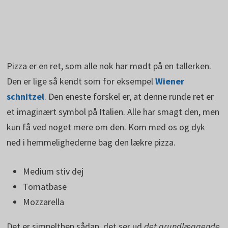
Pizza er en ret, som alle nok har mødt på en tallerken.
Den er lige så kendt som for eksempel
Wiener
schnitzel
. Den eneste forskel er, at denne runde ret er
et imaginært symbol på Italien. Alle har smagt den, men
kun få ved noget mere om den. Kom med os og dyk
ned i hemmelighederne bag den lækre pizza.
Medium stiv dej
Tomatbase
Mozzarella
Det er simpelthen sådan, det ser ud
det grundlæggende