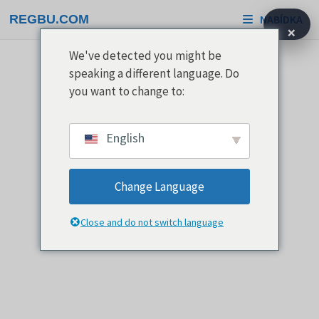
Přeskočit
REGBU.COM
NABÍDKA
na
×
obsah
We've detected you might be
speaking a different language. Do
you want to change to:
English
Change Language
Close and do not switch language