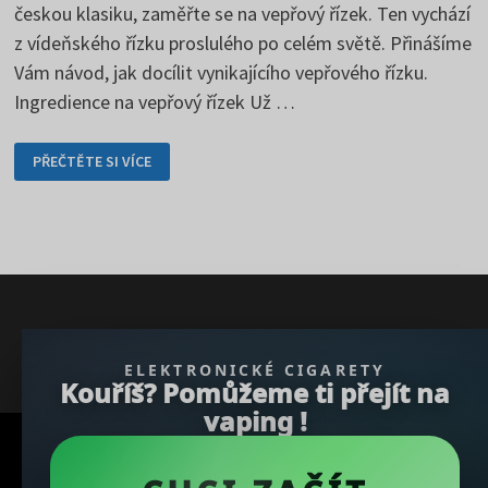
českou klasiku, zaměřte se na vepřový řízek. Ten vychází
z vídeňského řízku proslulého po celém světě. Přinášíme
Vám návod, jak docílit vynikajícího vepřového řízku.
Ingredience na vepřový řízek Už …
VEPŘOVÝ
PŘEČTĚTE SI VÍCE
ŘÍZEK
–
PODROBNÁ
PŘÍPRAVA
OD
A
AŽ
DO
Z
} }); })();
ELEKTRONICKÉ CIGARETY
Kouříš? Pomůžeme ti přejít na
vaping !
Copyright © 2026
REGBU.COM
.