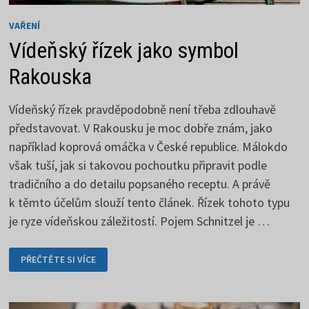
VAŘENÍ
Vídeňský řízek jako symbol
Rakouska
Vídeňský řízek pravděpodobně není třeba zdlouhavě
představovat. V Rakousku je moc dobře znám, jako
například koprová omáčka v České republice. Málokdo
však tuší, jak si takovou pochoutku připravit podle
tradičního a do detailu popsaného receptu. A právě
k těmto účelům slouží tento článek. Řízek tohoto typu
je ryze vídeňskou záležitostí. Pojem Schnitzel je …
VÍDEŇSKÝ
PŘEČTĚTE SI VÍCE
ŘÍZEK
JAKO
SYMBOL
RAKOUSKA