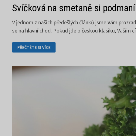
Svíčková na smetaně si podmaní
V jednom z našich předešlých článků jsme Vám prozradil
se na hlavní chod. Pokud jde o českou klasiku, Vaším 
SVÍČKOVÁ
PŘEČTĚTE SI VÍCE
NA
SMETANĚ
SI
PODMANÍ
VAŠE
CHUTĚ