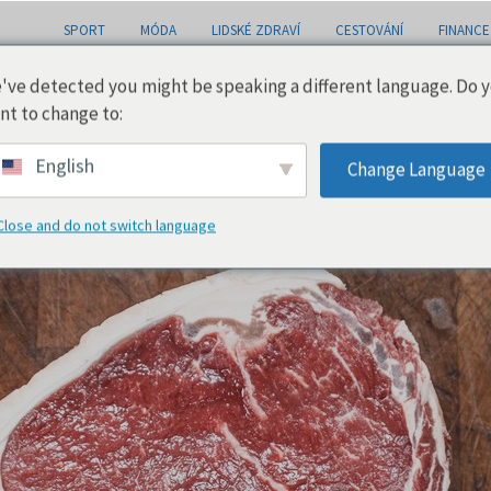
SPORT
MÓDA
LIDSKÉ ZDRAVÍ
CESTOVÁNÍ
FINANCE
've detected you might be speaking a different language. Do 
nt to change to:
English
Change Language
Close and do not switch language