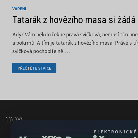
VAŘENÍ
Tatarák z hovězího masa si žádá
Když Vám někdo řekne pravá svíčková, nemusí tím hned
a pokrmů. A tím je tatarák z hovězího masa. Právě s 
svíčková pochopitelně …
TATARÁK
PŘEČTĚTE SI VÍCE
Z
HOVĚZÍHO
MASA
SI
ŽÁDÁ
DŮKLADNOU
PŘÍPRAVU
} }); })();
ELEKTRONICKÉ