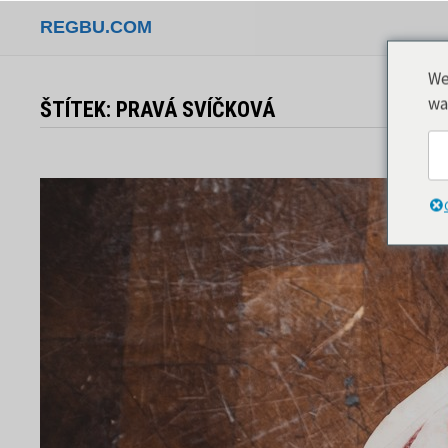
Přeskočit
REGBU.COM
na
obsah
We
wa
ŠTÍTEK:
PRAVÁ SVÍČKOVÁ