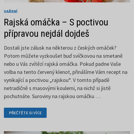
VAŘENÍ
Rajská omáčka – S poctivou
přípravou nejdál dojdeš
Dostali jste zálusk na některou z českých omáček?
Potom můžete vyzkoušet buď svíčkovou na smetaně
nebo u Vás zvítězí rajská omáčka. Pokud padne Vaše
volba na tento červený klenot, přinášíme Vám recept na
vynikající a poctivou „rajskou“. V tomto případě
netradičně s masovými koulemi, na nichž si jistě
pochutnáte. Suroviny na rajskou omáčku …
RAJSKÁ
PŘEČTĚTE SI VÍCE
OMÁČKA
–
S
POCTIVOU
PŘÍPRAVOU