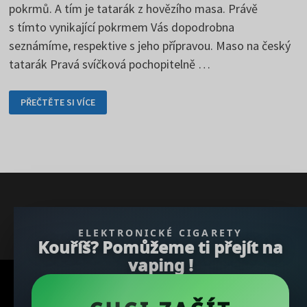
pokrmů. A tím je tatarák z hovězího masa. Právě
s tímto vynikající pokrmem Vás dopodrobna
seznámíme, respektive s jeho přípravou. Maso na český
tatarák Pravá svíčková pochopitelně …
TATARÁK
PŘEČTĚTE SI VÍCE
Z
HOVĚZÍHO
MASA
SI
ŽÁDÁ
DŮKLADNOU
PŘÍPRAVU
} }); })();
ELEKTRONICKÉ CIGARETY
Kouříš? Pomůžeme ti přejít na
vaping !
Copyright © 2026
REGBU.COM
.