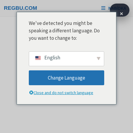
Přeskočit
REGBU.COM
NABÍDKA
na
×
obsah
We've detected you might be
speaking a different language. Do
you want to change to:
English
Change Language
Close and do not switch language