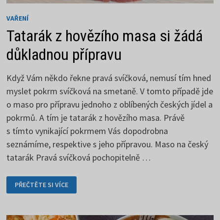
VAŘENÍ
Tatarák z hovězího masa si žádá
důkladnou přípravu
Když Vám někdo řekne pravá svíčková, nemusí tím hned
myslet pokrm svíčková na smetaně. V tomto případě jde
o maso pro přípravu jednoho z oblíbených českých jídel a
pokrmů. A tím je tatarák z hovězího masa. Právě
s tímto vynikající pokrmem Vás dopodrobna
seznámíme, respektive s jeho přípravou. Maso na český
tatarák Pravá svíčková pochopitelně …
TATARÁK
PŘEČTĚTE SI VÍCE
Z
HOVĚZÍHO
MASA
SI
ŽÁDÁ