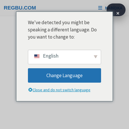
Přeskočit
REGBU.COM
NABÍDKA
na
×
obsah
We've detected you might be
speaking a different language. Do
you want to change to:
English
Change Language
Close and do not switch language