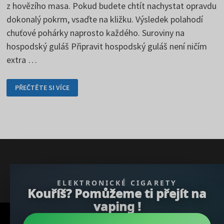
z hovězího masa. Pokud budete chtít nachystat opravdu
dokonalý pokrm, vsaďte na kližku. Výsledek polahodí
chuťové pohárky naprosto každého. Suroviny na
hospodský guláš Připravit hospodský guláš není ničím
extra …
HOSPODSKÝ
PŘEČTĚTE SI VÍCE
GULÁŠ
SI
OBLÍBÍ
NAPROSTO
KAŽDÝ
GURMÁN
} }); })();
ELEKTRONICKÉ CIGARETY
Kouříš? Pomůžeme ti přejít na
vaping !
Copyright © 2026
REGBU.COM
.