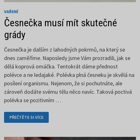
VAŘENÍ
Česnečka musí mít skutečné
grády
Česnečka je dalším z lahodných pokrmů, na který se
dnes zaměříme. Naposledy jsme Vám prozradili, jak se
dělá koprová omáčka. Tentokrát dáme přednost
polévce a ne ledajaké. Polévka plná česneku je skvělá na
posílení organismu. Nejenom, že si pochutnáte, ale
zároveň dodáte svému tělu něco navíc. Taková poctivá
polévka se pozitivním …
ČESNEČKA
PŘEČTĚTE SI VÍCE
MUSÍ
MÍT
SKUTEČNÉ
GRÁDY