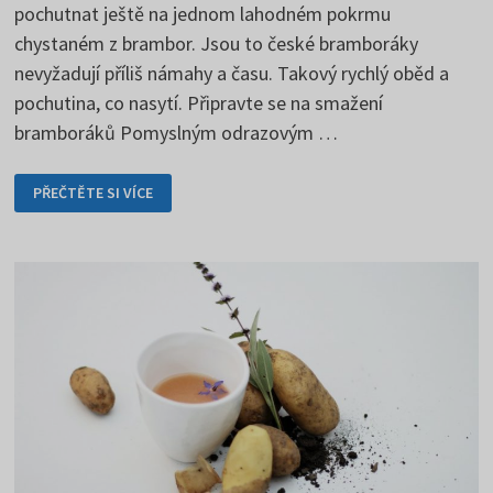
pochutnat ještě na jednom lahodném pokrmu
chystaném z brambor. Jsou to české bramboráky
nevyžadují příliš námahy a času. Takový rychlý oběd a
pochutina, co nasytí. Připravte se na smažení
bramboráků Pomyslným odrazovým …
BRAMBORÁKY
PŘEČTĚTE SI VÍCE
SI
MŮŽETE
DOCHUTIT
PODLE
SVÝCH
POTŘEB