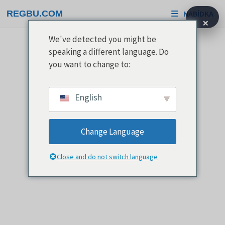
Přeskočit
REGBU.COM
NABÍDKA
na
×
obsah
We've detected you might be
speaking a different language. Do
you want to change to:
English
Change Language
Close and do not switch language