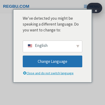
Pereiti
REGBU.COM
MENIU
prie
×
turinio
We've detected you might be
speaking a different language. Do
you want to change to:
English
Change Language
Close and do not switch language