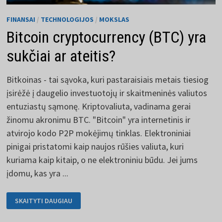
FINANSAI
/
TECHNOLOGIJOS
/
MOKSLAS
Bitcoin cryptocurrency (BTC) yra
sukčiai ar ateitis?
Bitkoinas - tai sąvoka, kuri pastaraisiais metais tiesiog
įsirėžė į daugelio investuotojų ir skaitmeninės valiutos
entuziastų sąmonę. Kriptovaliuta, vadinama gerai
žinomu akronimu BTC. "Bitcoin" yra internetinis ir
atvirojo kodo P2P mokėjimų tinklas. Elektroniniai
pinigai pristatomi kaip naujos rūšies valiuta, kuri
kuriama kaip kitaip, o ne elektroniniu būdu. Jei jums
įdomu, kas yra ...
BITCOIN
SKAITYTI DAUGIAU
CRYPTOCURRENCY
(BTC)
YRA