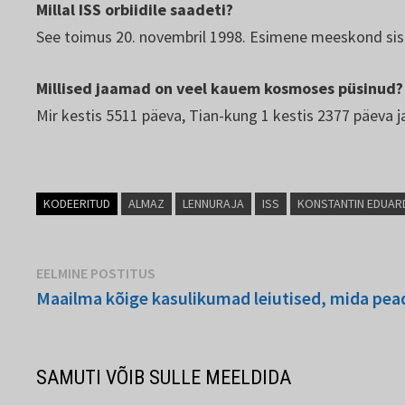
Millal ISS orbiidile saadeti?
See toimus 20. novembril 1998. Esimene meeskond sis
Millised jaamad on veel kauem kosmoses püsinud?
Mir kestis 5511 päeva, Tian-kung 1 kestis 2377 päeva j
KODEERITUD
ALMAZ
LENNURAJA
ISS
KONSTANTIN EDUAR
Navigeerimine
Eelmine
EELMINE POSTITUS
postitus:
Maailma kõige kasulikumad leiutised, mida pe
SAMUTI VÕIB SULLE MEELDIDA