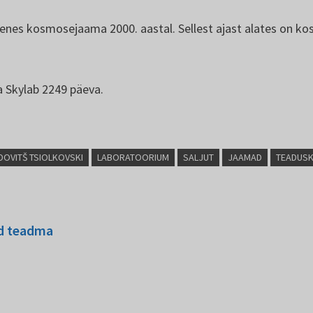
enes kosmosejaama 2000. aastal. Sellest ajast alates on k
a Skylab 2249 päeva.
DOVITŠ TSIOLKOVSKI
LABORATOORIUM
SALJUT
JAAMAD
TEADUS
ad teadma