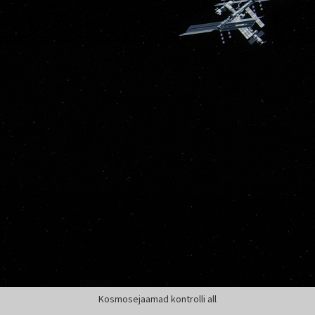
Kosmosejaamad kontrolli all