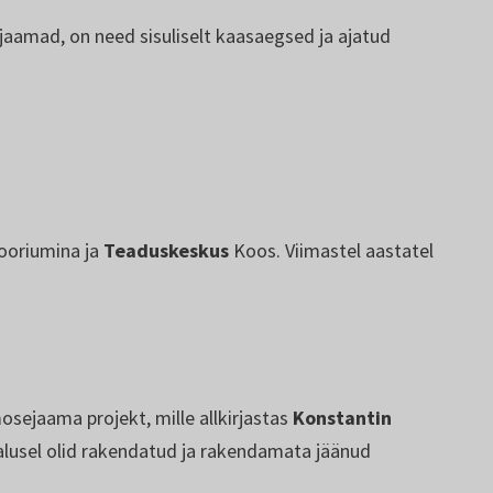
jaamad, on need sisuliselt kaasaegsed ja ajatud
tooriumina ja
Teaduskeskus
Koos. Viimastel aastatel
osejaama projekt, mille allkirjastas
Konstantin
e alusel olid rakendatud ja rakendamata jäänud