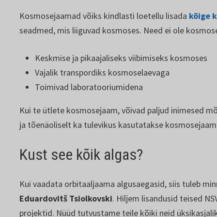
Kosmosejaamad võiks kindlasti loetellu lisada
kõige 
seadmed, mis liiguvad kosmoses. Need ei ole kosmoset
Keskmise ja pikaajaliseks viibimiseks kosmoses
Vajalik transpordiks kosmoselaevaga
Toimivad laboratooriumidena
Kui te ütlete kosmosejaam, võivad paljud inimesed mõ
ja tõenäoliselt ka tulevikus kasutatakse kosmosejaa
Kust see kõik algas?
Kui vaadata orbitaaljaama algusaegasid, siis tuleb min
Eduardovitš Tsiolkovski
. Hiljem lisandusid teised NS
projektid. Nüüd tutvustame teile kõiki neid üksikasjali