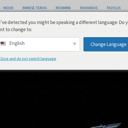
MOOD
INIMESE TERVIS
REISIMINE
RAHANDUS
TAOTLUS
've detected you might be speaking a different language. Do 
nt to change to:
l
English
Change Language
Close and do not switch language