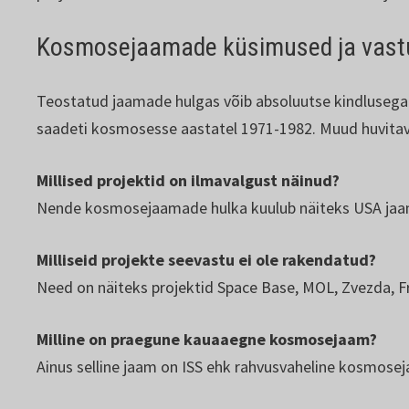
Kosmosejaamade küsimused ja vast
Teostatud jaamade hulgas võib absoluutse kindluse
saadeti kosmosesse aastatel 1971-1982. Muud huvitavad
Millised projektid on ilmavalgust näinud?
Nende kosmosejaamade hulka kuulub näiteks USA jaam 
Milliseid projekte seevastu ei ole rakendatud?
Need on näiteks projektid Space Base, MOL, Zvezda, F
Milline on praegune kauaaegne kosmosejaam?
Ainus selline jaam on ISS ehk rahvusvaheline kosmose