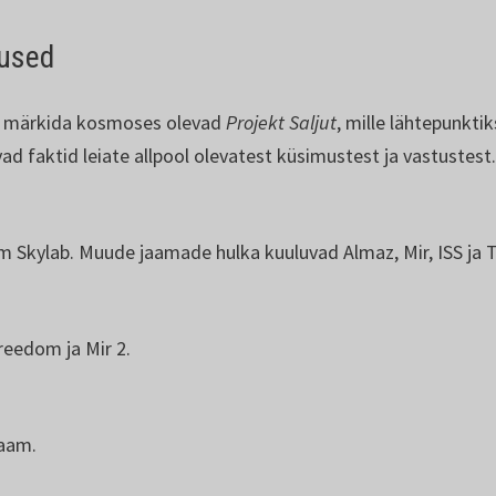
used
ga märkida kosmoses olevad
Projekt Saljut
, mille lähtepunktik
 faktid leiate allpool olevatest küsimustest ja vastustest
Skylab. Muude jaamade hulka kuuluvad Almaz, Mir, ISS ja 
reedom ja Mir 2.
jaam.