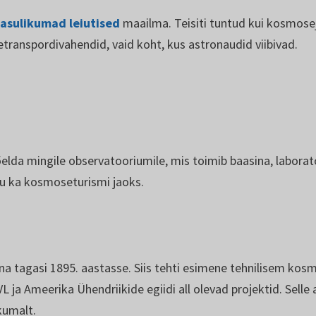
kasulikumad leiutised
maailma. Teisiti tuntud kui kosmose
ranspordivahendid, vaid koht, kus astronaudid viibivad.
elda mingile observatooriumile, mis toimib baasina, labora
mu ka kosmoseturismi jaoks.
na tagasi 1895. aastasse. Siis tehti esimene tehnilisem kosm
VL ja Ameerika Ühendriikide egiidi all olevad projektid. Sell
kumalt.