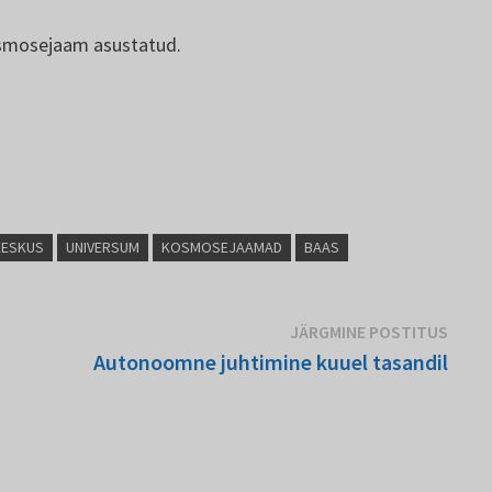
osmosejaam asustatud.
KESKUS
UNIVERSUM
KOSMOSEJAAMAD
BAAS
Järg
JÄRGMINE POSTITUS
posti
Autonoomne juhtimine kuuel tasandil