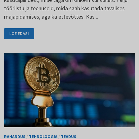
tööriistu ja teenuseid, mida saab kasutada tavalises
majapidamises, aga ka ettevõttes. Kas ...
GOOGLE.COM
LOE EDASI
OTSINGUMOOTOR
JA
SELLE
TEENUSED
RAHANDUS
/
TEHNOLOOGIA
/
TEADUS