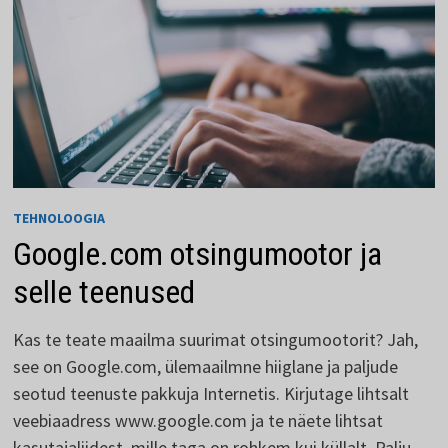
TEHNOLOOGIA
Google.com otsingumootor ja
selle teenused
Kas te teate maailma suurimat otsingumootorit? Jah,
see on Google.com, ülemaailmne hiiglane ja paljude
seotud teenuste pakkuja Internetis. Kirjutage lihtsalt
veebiaadress www.google.com ja te näete lihtsat
kasutajaliidest, mille taga on rohkem kui küllalt. Palju