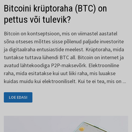
Bitcoini krüptoraha (BTC) on
pettus või tulevik?
Bitcoin on kontseptsioon, mis on viimastel aastatel
sõna otseses mõttes sisse põlenud paljude investorite
ja digitaalraha entusiastide meelest. Krüptoraha, mida
tuntakse tuttava lühendi BTC all. Bitcoin on internet ja
avatud lähtekoodiga P2P-maksevõrk. Elektrooniline
raha, mida esitatakse kui uut liiki raha, mis luuakse
kuidas muidu kui elektrooniliselt. Kui te ei tea, mis on ...
BITCOINI
LOE EDASI
KRÜPTORAHA
(BTC)
ON
PETTUS
VÕI
TULEVIK?