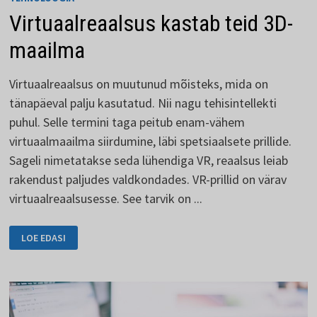
Virtuaalreaalsus kastab teid 3D-
maailma
Virtuaalreaalsus on muutunud mõisteks, mida on
tänapäeval palju kasutatud. Nii nagu tehisintellekti
puhul. Selle termini taga peitub enam-vähem
virtuaalmaailma siirdumine, läbi spetsiaalsete prillide.
Sageli nimetatakse seda lühendiga VR, reaalsus leiab
rakendust paljudes valdkondades. VR-prillid on värav
virtuaalreaalsusesse. See tarvik on ...
VIRTUAALREAALSUS
LOE EDASI
KASTAB
TEID
3D-
MAAILMA