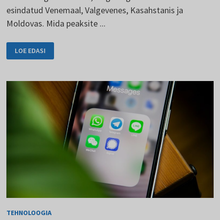
esindatud Venemaal, Valgevenes, Kasahstanis ja
Moldovas. Mida peaksite ...
VKONTAKTE
LOE EDASI
-
FACEBOOKI
VENE
VERSIOON
TEHNOLOOGIA