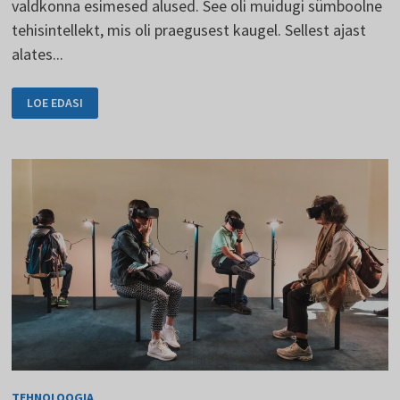
valdkonna esimesed alused. See oli muidugi sümboolne
tehisintellekt, mis oli praegusest kaugel. Sellest ajast
alates...
TEHISINTELLEKT
LOE EDASI
ON
TULEVIKU
MUUSIKA
TEHNOLOOGIA