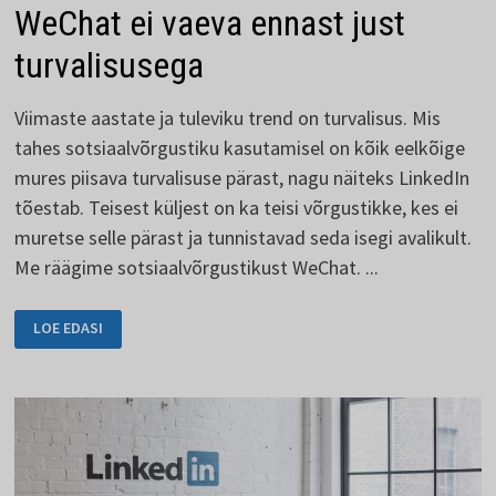
WeChat ei vaeva ennast just
turvalisusega
Viimaste aastate ja tuleviku trend on turvalisus. Mis
tahes sotsiaalvõrgustiku kasutamisel on kõik eelkõige
mures piisava turvalisuse pärast, nagu näiteks LinkedIn
tõestab. Teisest küljest on ka teisi võrgustikke, kes ei
muretse selle pärast ja tunnistavad seda isegi avalikult.
Me räägime sotsiaalvõrgustikust WeChat. ...
WECHAT
LOE EDASI
EI
VAEVA
ENNAST
JUST
TURVALISUSEGA