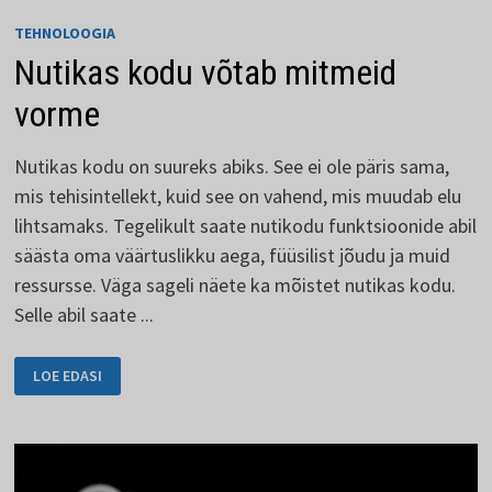
TEHNOLOOGIA
Nutikas kodu võtab mitmeid
vorme
Nutikas kodu on suureks abiks. See ei ole päris sama,
mis tehisintellekt, kuid see on vahend, mis muudab elu
lihtsamaks. Tegelikult saate nutikodu funktsioonide abil
säästa oma väärtuslikku aega, füüsilist jõudu ja muid
ressursse. Väga sageli näete ka mõistet nutikas kodu.
Selle abil saate ...
NUTIKAS
LOE EDASI
KODU
VÕTAB
MITMEID
VORME