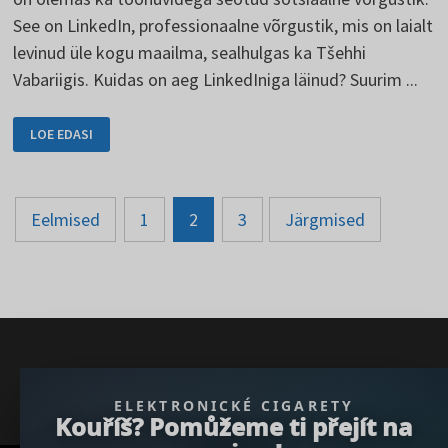
See on LinkedIn, professionaalne võrgustik, mis on laialt
levinud üle kogu maailma, sealhulgas ka Tšehhi
Vabariigis. Kuidas on aeg LinkedIniga läinud? Suurim ...
LINKEDIN
LOE EDASI
-
LIHTSUSTAGE
OMA
LINKEDINI
HALDAMIST
Postituste
MITMESUGUSTE
Eelmised
1
2
3
Järgmised
TÖÖRIISTADE
ABIL
lehekülgede
arvu
suurendamine
} }); })();
ELEKTRONICKÉ CIGARETY
Kouříš? Pomůžeme ti přejít na