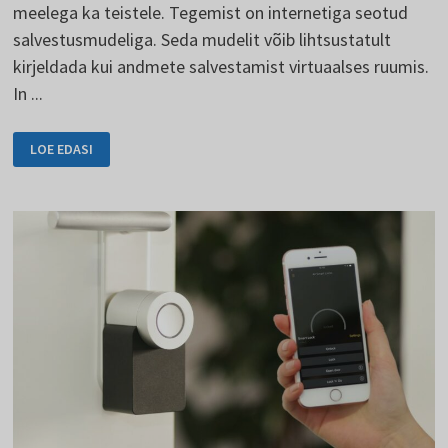
meelega ka teistele. Tegemist on internetiga seotud
salvestusmudeliga. Seda mudelit võib lihtsustatult
kirjeldada kui andmete salvestamist virtuaalses ruumis.
In ...
PILVANDMETÖÖTLUS
LOE EDASI
VÕIDAB
KOHAPEALSE
SALVESTUSRUUMI
ÜLE