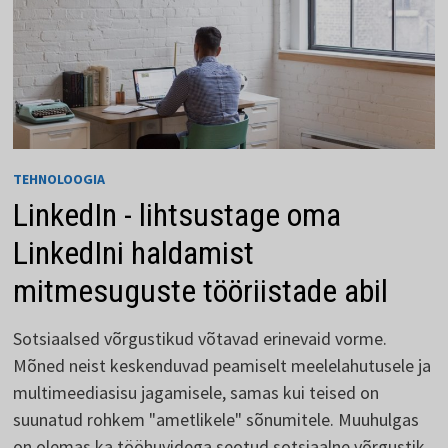
TEHNOLOOGIA
LinkedIn - lihtsustage oma
LinkedIni haldamist
mitmesuguste tööriistade abil
Sotsiaalsed võrgustikud võtavad erinevaid vorme.
Mõned neist keskenduvad peamiselt meelelahutusele ja
multimeediasisu jagamisele, samas kui teised on
suunatud rohkem "ametlikele" sõnumitele. Muuhulgas
on olemas ka tööhuvidega seotud sotsiaalne võrgustik.