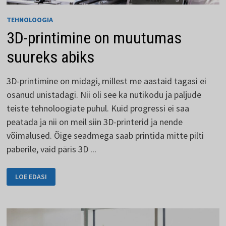
TEHNOLOOGIA
3D-printimine on muutumas
suureks abiks
3D-printimine on midagi, millest me aastaid tagasi ei
osanud unistadagi. Nii oli see ka nutikodu ja paljude
teiste tehnoloogiate puhul. Kuid progressi ei saa
peatada ja nii on meil siin 3D-printerid ja nende
võimalused. Õige seadmega saab printida mitte pilti
paberile, vaid päris 3D ...
3D-
LOE EDASI
PRINTIMINE
ON
MUUTUMAS
SUUREKS
ABIKS