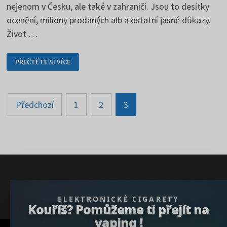
nejenom v Česku, ale také v zahraničí. Jsou to desítky
ocenění, miliony prodaných alb a ostatní jasné důkazy.
Život …
KAREL
PŘEČTĚTE SI VÍCE
GOTT
–
TO
JE
NEPŘEKONATELNÝ
Stránkování
BOŽSKÝ
Předchozí
1
2
3
KÁJA
příspěvků
} }); })();
ELEKTRONICKÉ CIGARETY
Kouříš? Pomůžeme ti přejít na
vaping !