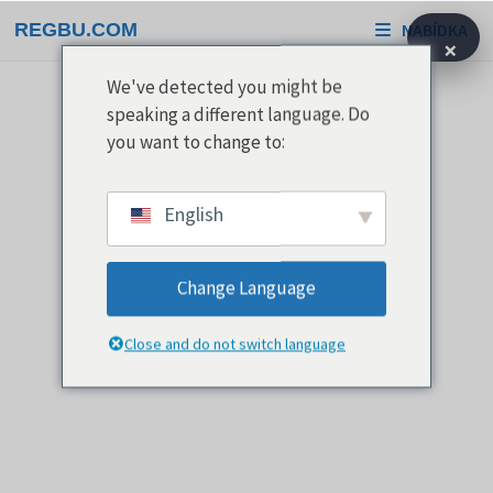
Přeskočit
REGBU.COM
NABÍDKA
na
×
obsah
We've detected you might be
speaking a different language. Do
you want to change to:
English
Change Language
Close and do not switch language