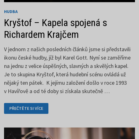
HUDBA
Kryštof – Kapela spojená s
Richardem Krajčem
V jednom z našich posledních článků jsme si představili
ikonu české hudby, jíž byl Karel Gott. Nyní se zaměříme
na jednu z velice úspěšných, slavných a skvělých kapel.
Je to skupina Kryštof, která hudební scénu ovládá už
nějaký ten pátek. K jejímu založení došlo v roce 1993
v Havířově a od té doby si získala skutečně …
KRYŠTOF
PŘEČTĚTE SI VÍCE
–
KAPELA
SPOJENÁ
S
RICHARDEM
KRAJČEM