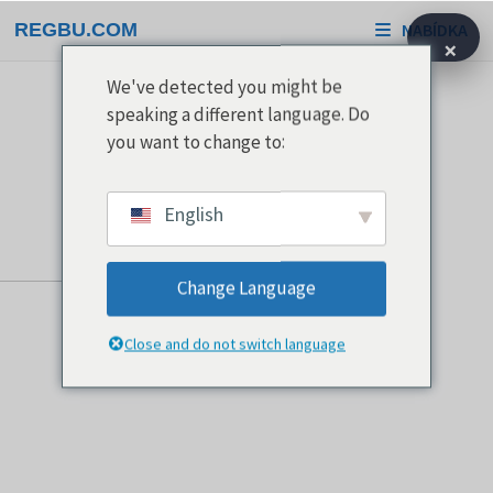
Přeskočit
REGBU.COM
NABÍDKA
na
×
obsah
We've detected you might be
speaking a different language. Do
you want to change to:
English
Change Language
Close and do not switch language