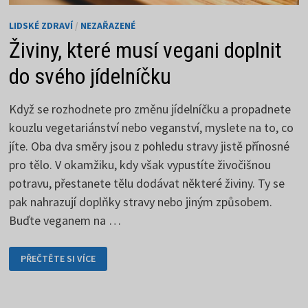
LIDSKÉ ZDRAVÍ
/
NEZAŘAZENÉ
Živiny, které musí vegani doplnit
do svého jídelníčku
Když se rozhodnete pro změnu jídelníčku a propadnete
kouzlu vegetariánství nebo veganství, myslete na to, co
jíte. Oba dva směry jsou z pohledu stravy jistě přínosné
pro tělo. V okamžiku, kdy však vypustíte živočišnou
potravu, přestanete tělu dodávat některé živiny. Ty se
pak nahrazují doplňky stravy nebo jiným způsobem.
Buďte veganem na …
ŽIVINY,
PŘEČTĚTE SI VÍCE
KTERÉ
MUSÍ
VEGANI
DOPLNIT
DO