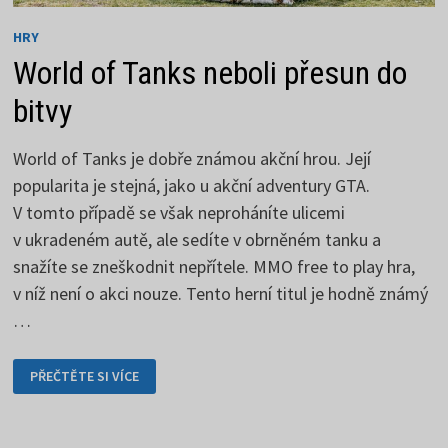
HRY
World of Tanks neboli přesun do
bitvy
World of Tanks je dobře známou akční hrou. Její
popularita je stejná, jako u akční adventury GTA.
V tomto případě se však neproháníte ulicemi
v ukradeném autě, ale sedíte v obrněném tanku a
snažíte se zneškodnit nepřítele. MMO free to play hra,
v níž není o akci nouze. Tento herní titul je hodně známý
…
WORLD
PŘEČTĚTE SI VÍCE
OF
TANKS
NEBOLI
PŘESUN
DO