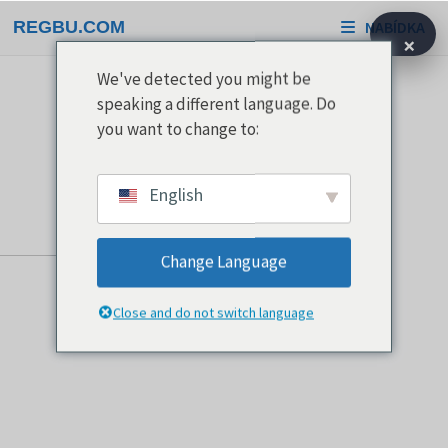
Přeskočit
REGBU.COM
NABÍDKA
na
×
obsah
We've detected you might be
speaking a different language. Do
you want to change to:
English
Change Language
Close and do not switch language