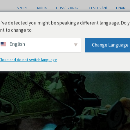
SPORT
MÓDA
LIDSKÉ ZDRAVÍ
CESTOVÁNÍ
FINANCE
've detected you might be speaking a different language. Do 
nt to change to:
English
Change Language
Close and do not switch language