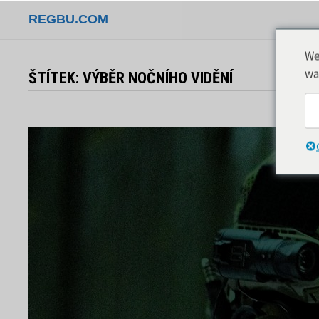
Přeskočit
REGBU.COM
na
obsah
We
wa
ŠTÍTEK:
VÝBĚR NOČNÍHO VIDĚNÍ