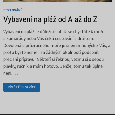
CESTOVÁNÍ
Vybavení na pláž od A až do Z
Vybavení na pláž je důležité, ať už se chystáte k moři
s kamarády nebo Vás čeká cestování s dítětem.
Dovolená u průzračného moře je snem mnohých z Vás, a
proto byste neměli za žádných okolností podcenit
precizní přípravu. Někteří si řeknou, vezmu si s sebou
plavky, ručník a mám hotovo. Jenže, tomu tak úplně
není. …
VYBAVENÍ
PŘEČTĚTE SI VÍCE
NA
PLÁŽ
OD
A
AŽ
DO
Z