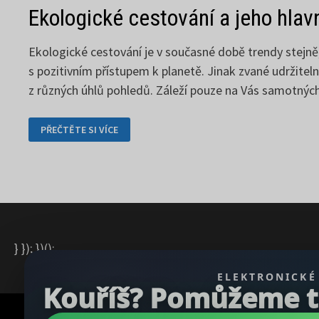
Ekologické cestování a jeho hlav
Ekologické cestování je v současné době trendy stejně,
s pozitivním přístupem k planetě. Jinak zvané udržitel
z různých úhlů pohledů. Záleží pouze na Vás samotnýc
EKOLOGICKÉ
PŘEČTĚTE SI VÍCE
CESTOVÁNÍ
A
JEHO
HLAVNÍ
ZÁSADY
} }); })();
ELEKTRONICKÉ
Kouříš? Pomůžeme ti 
Copyright © 2026
REGBU.COM
.