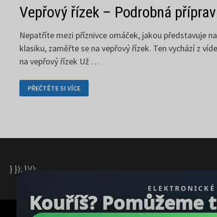
Vepřový řízek – Podrobná příprav
Nepatříte mezi příznivce omáček, jakou představuje nap
klasiku, zaměřte se na vepřový řízek. Ten vychází z ví
na vepřový řízek Už …
VEPŘOVÝ
PŘEČTĚTE SI VÍCE
ŘÍZEK
–
PODROBNÁ
PŘÍPRAVA
OD
A
AŽ
DO
Z
} }); })();
ELEKTRONICKÉ
Kouříš? Pomůžeme ti 
Copyright © 2026
REGBU.COM
.