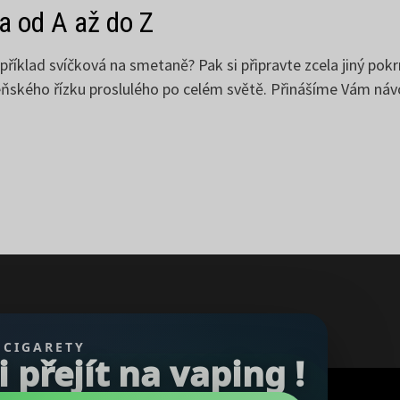
a od A až do Z
říklad svíčková na smetaně? Pak si připravte zcela jiný pok
deňského řízku proslulého po celém světě. Přinášíme Vám návod
 CIGARETY
přejít na vaping !