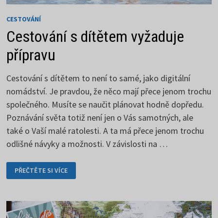
CESTOVÁNÍ
Cestování s dítětem vyžaduje
přípravu
Cestování s dítětem to není to samé, jako digitální
nomádství. Je pravdou, že něco mají přece jenom trochu
společného. Musíte se naučit plánovat hodně dopředu.
Poznávání světa totiž není jen o Vás samotných, ale
také o Vaší malé ratolesti. A ta má přece jenom trochu
odlišné návyky a možnosti. V závislosti na …
CESTOVÁNÍ
PŘEČTĚTE SI VÍCE
S
DÍTĚTEM
VYŽADUJE
PŘÍPRAVU