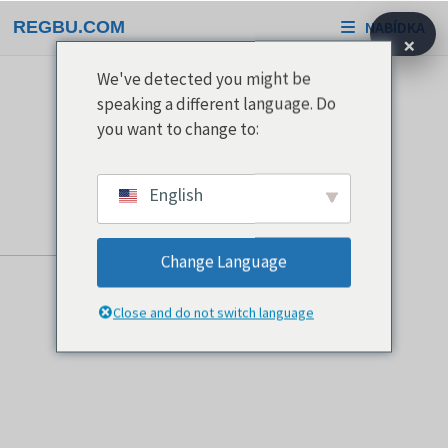
Přeskočit
REGBU.COM
NABÍDKA
na
×
obsah
We've detected you might be
speaking a different language. Do
you want to change to:
English
Change Language
Close and do not switch language