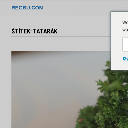
Přeskočit
REGBU.COM
na
obsah
We
wa
ŠTÍTEK:
TATARÁK