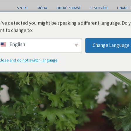
SPORT
MÓDA
LIDSKÉ ZDRAVÍ
CESTOVÁNÍ
FINANCE
've detected you might be speaking a different language. Do 
nt to change to:
English
Change Language
Close and do not switch language