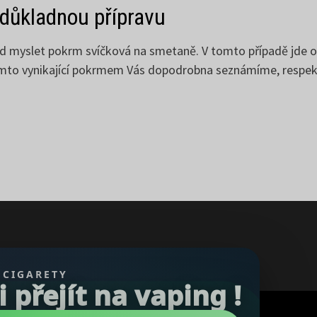
 důkladnou přípravu
 myslet pokrm svíčková na smetaně. V tomto případě jde o 
tímto vynikající pokrmem Vás dopodrobna seznámíme, respekt
 CIGARETY
přejít na vaping !