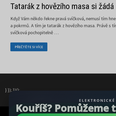
Tatarák z hovězího masa si žádá
Když Vám někdo řekne pravá svíčková, nemusí tím hned
a pokrmů. A tím je tatarák z hovězího masa. Právě s 
svíčková pochopitelně …
TATARÁK
PŘEČTĚTE SI VÍCE
Z
HOVĚZÍHO
MASA
SI
ŽÁDÁ
DŮKLADNOU
PŘÍPRAVU
} }); })();
ELEKTRONICKÉ
Kouříš? Pomůžeme ti 
Copyright © 2026
REGBU.COM
.