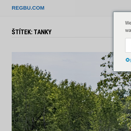
Přeskočit
REGBU.COM
na
obsah
We
wa
ŠTÍTEK:
TANKY