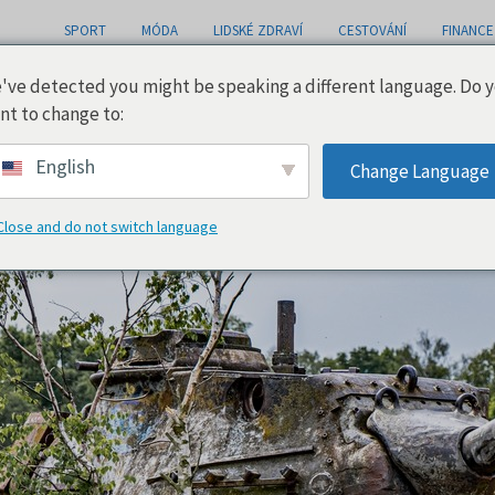
SPORT
MÓDA
LIDSKÉ ZDRAVÍ
CESTOVÁNÍ
FINANCE
've detected you might be speaking a different language. Do 
nt to change to:
English
Change Language
Close and do not switch language