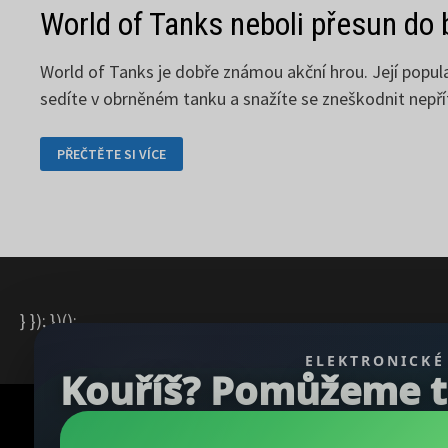
World of Tanks neboli přesun do 
World of Tanks je dobře známou akční hrou. Její popula
sedíte v obrněném tanku a snažíte se zneškodnit nepřít
WORLD
PŘEČTĚTE SI VÍCE
OF
TANKS
NEBOLI
PŘESUN
DO
BITVY
} }); })();
ELEKTRONICKÉ
Kouříš? Pomůžeme ti 
Copyright © 2026
REGBU.COM
.