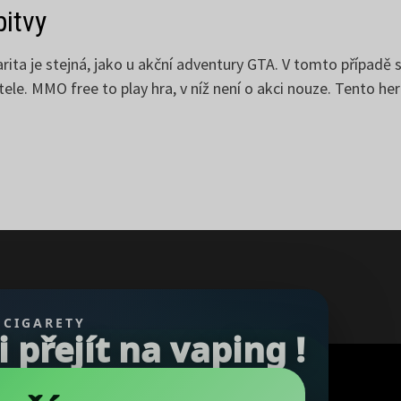
bitvy
rita je stejná, jako u akční adventury GTA. V tomto případě
ele. MMO free to play hra, v níž není o akci nouze. Tento he
 CIGARETY
přejít na vaping !