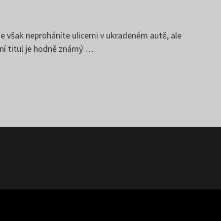
 se však neproháníte ulicemi v ukradeném autě, ale
rní titul je hodně známý …