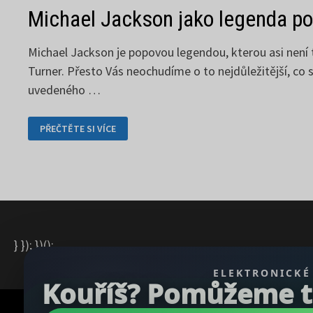
Michael Jackson jako legenda p
Michael Jackson je popovou legendou, kterou asi není
Turner. Přesto Vás neochudíme o to nejdůležitější, co
uvedeného …
MICHAEL
PŘEČTĚTE SI VÍCE
JACKSON
JAKO
LEGENDA
POPU
} }); })();
ELEKTRONICKÉ
Kouříš? Pomůžeme ti 
Copyright © 2026
REGBU.COM
.