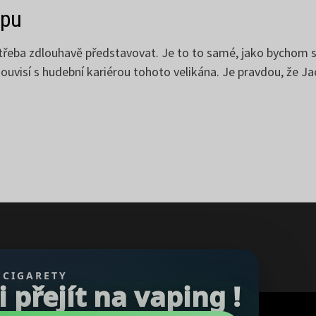
opu
 třeba zdlouhavě představovat. Je to to samé, jako bychom 
 souvisí s hudební kariérou tohoto velikána. Je pravdou, že
 CIGARETY
přejít na vaping !