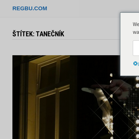
Přeskočit
REGBU.COM
na
obsah
We
wa
ŠTÍTEK:
TANEČNÍK