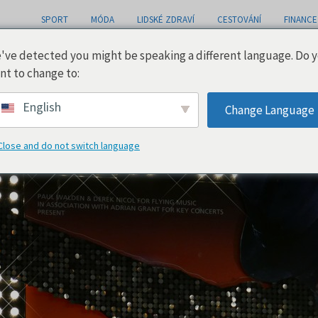
SPORT
MÓDA
LIDSKÉ ZDRAVÍ
CESTOVÁNÍ
FINANCE
've detected you might be speaking a different language. Do 
nt to change to:
English
Change Language
Close and do not switch language