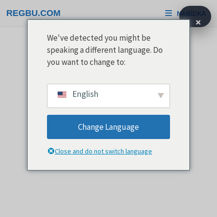
Přeskočit
REGBU.COM
NABÍDKA
na
×
obsah
We've detected you might be
speaking a different language. Do
you want to change to:
English
Change Language
Close and do not switch language