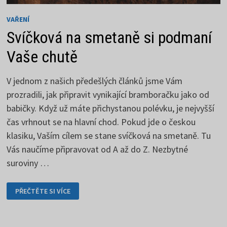
VAŘENÍ
Svíčková na smetaně si podmaní
Vaše chutě
V jednom z našich předešlých článků jsme Vám
prozradili, jak připravit vynikající bramboračku jako od
babičky. Když už máte přichystanou polévku, je nejvyšší
čas vrhnout se na hlavní chod. Pokud jde o českou
klasiku, Vaším cílem se stane svíčková na smetaně. Tu
Vás naučíme připravovat od A až do Z. Nezbytné
suroviny …
SVÍČKOVÁ
PŘEČTĚTE SI VÍCE
NA
SMETANĚ
SI
PODMANÍ
VAŠE