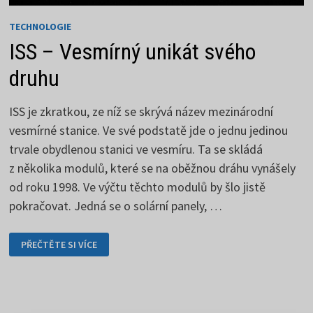
TECHNOLOGIE
ISS – Vesmírný unikát svého
druhu
ISS je zkratkou, ze níž se skrývá název mezinárodní
vesmírné stanice. Ve své podstatě jde o jednu jedinou
trvale obydlenou stanici ve vesmíru. Ta se skládá
z několika modulů, které se na oběžnou dráhu vynášely
od roku 1998. Ve výčtu těchto modulů by šlo jistě
pokračovat. Jedná se o solární panely, …
ISS
PŘEČTĚTE SI VÍCE
–
VESMÍRNÝ
UNIKÁT
SVÉHO
DRUHU