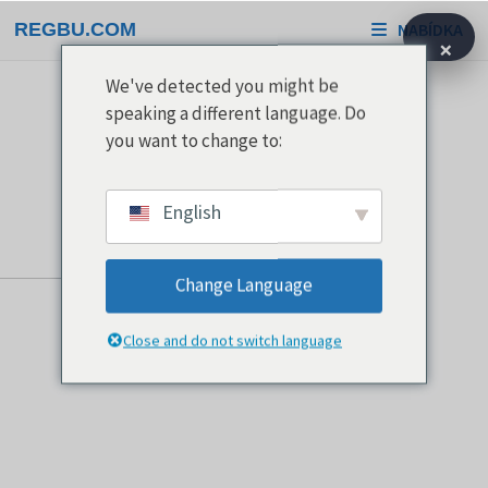
Přeskočit
REGBU.COM
NABÍDKA
na
×
obsah
We've detected you might be
speaking a different language. Do
you want to change to:
English
Change Language
Close and do not switch language