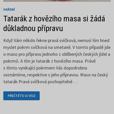
VAŘENÍ
Tatarák z hovězího masa si žádá
důkladnou přípravu
Když Vám někdo řekne pravá svíčková, nemusí tím hned
myslet pokrm svíčková na smetaně. V tomto případě jde
o maso pro přípravu jednoho z oblíbených českých jídel a
pokrmů. A tím je tatarák z hovězího masa. Právě
s tímto vynikající pokrmem Vás dopodrobna
seznámíme, respektive s jeho přípravou. Maso na český
tatarák Pravá svíčková pochopitelně …
TATARÁK
PŘEČTĚTE SI VÍCE
Z
HOVĚZÍHO
MASA
SI
ŽÁDÁ