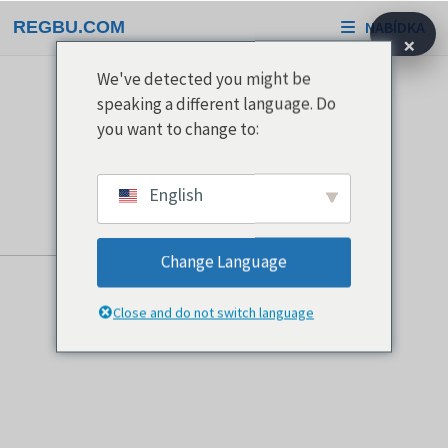
Přeskočit
REGBU.COM
NABÍDKA
na
×
obsah
We've detected you might be
speaking a different language. Do
you want to change to:
English
Change Language
Close and do not switch language