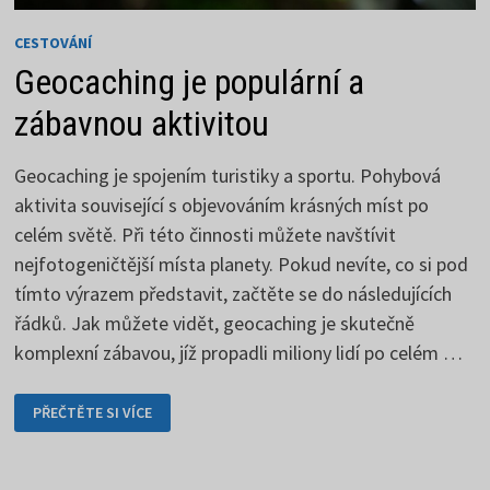
CESTOVÁNÍ
Geocaching je populární a
zábavnou aktivitou
Geocaching je spojením turistiky a sportu. Pohybová
aktivita související s objevováním krásných míst po
celém světě. Při této činnosti můžete navštívit
nejfotogeničtější místa planety. Pokud nevíte, co si pod
tímto výrazem představit, začtěte se do následujících
řádků. Jak můžete vidět, geocaching je skutečně
komplexní zábavou, jíž propadli miliony lidí po celém …
GEOCACHING
PŘEČTĚTE SI VÍCE
JE
POPULÁRNÍ
A
ZÁBAVNOU
AKTIVITOU