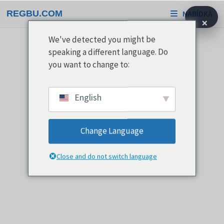
Přeskočit
REGBU.COM
NABÍDKA
na
×
obsah
We've detected you might be
speaking a different language. Do
you want to change to:
English
Change Language
Close and do not switch language