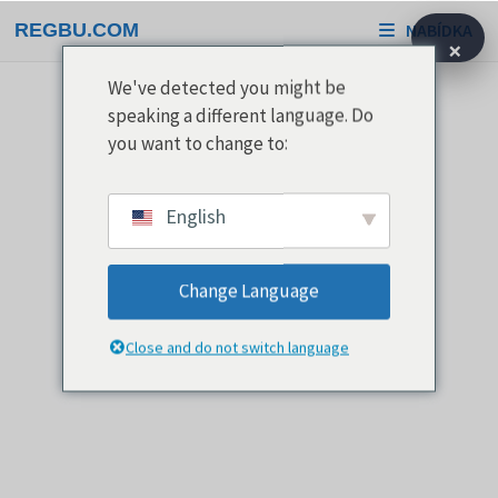
Přeskočit
REGBU.COM
NABÍDKA
na
×
obsah
We've detected you might be
speaking a different language. Do
you want to change to:
English
Change Language
Close and do not switch language