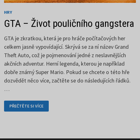
HRY
GTA – Život pouličního gangstera
GTA je zkratkou, která je pro hráče počítačových her
celkem jasně vypovídající. Skrývá se za ní název Grand
Theft Auto, což je pojmenování jedné z neslavnějších
akčních adventur. Herní legenda, kterou je například
dobře známý Super Mario. Pokud se chcete o této hře
dozvědět něco více, začtěte se do následujících řádků.
…
GTA
PŘEČTĚTE SI VÍCE
–
ŽIVOT
POULIČNÍHO
GANGSTERA