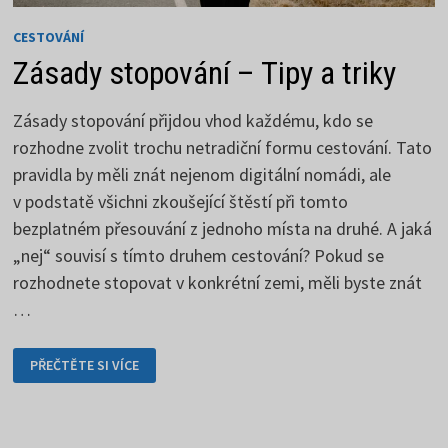
CESTOVÁNÍ
Zásady stopování – Tipy a triky
Zásady stopování přijdou vhod každému, kdo se
rozhodne zvolit trochu netradiční formu cestování. Tato
pravidla by měli znát nejenom digitální nomádi, ale
v podstatě všichni zkoušející štěstí při tomto
bezplatném přesouvání z jednoho místa na druhé. A jaká
„nej“ souvisí s tímto druhem cestování? Pokud se
rozhodnete stopovat v konkrétní zemi, měli byste znát
…
ZÁSADY
PŘEČTĚTE SI VÍCE
STOPOVÁNÍ
–
TIPY
A
TRIKY