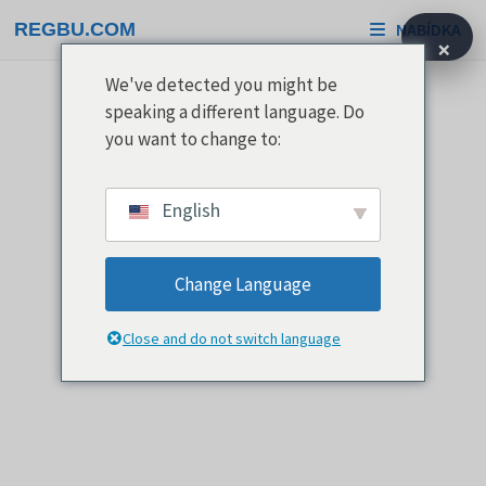
Přeskočit
REGBU.COM
NABÍDKA
na
×
obsah
We've detected you might be
speaking a different language. Do
you want to change to:
English
Change Language
Close and do not switch language