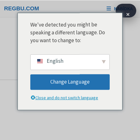
Přeskočit
REGBU.COM
NABÍDKA
na
×
obsah
We've detected you might be
speaking a different language. Do
you want to change to:
English
Change Language
Close and do not switch language