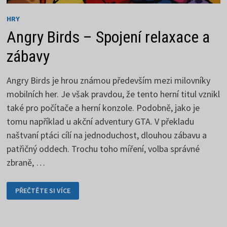
HRY
Angry Birds – Spojení relaxace a
zábavy
Angry Birds je hrou známou především mezi milovníky
mobilních her. Je však pravdou, že tento herní titul vznikl
také pro počítače a herní konzole. Podobně, jako je
tomu například u akční adventury GTA. V překladu
naštvaní ptáci cílí na jednoduchost, dlouhou zábavu a
patřičný oddech. Trochu toho míření, volba správné
zbraně, …
ANGRY
PŘEČTĚTE SI VÍCE
BIRDS
–
SPOJENÍ
RELAXACE
A