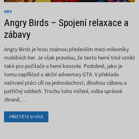
HRY
Angry Birds – Spojení relaxace a
zábavy
Angry Birds je hrou známou především mezi milovníky
mobilních her. Je však pravdou, že tento herní titul vznikl
také pro počítače a herní konzole. Podobně, jako je
tomu například u akční adventury GTA. V překladu
naštvaní ptáci cílí na jednoduchost, dlouhou zábavu a
patřičný oddech. Trochu toho míření, volba správné
zbraně, …
ANGRY
PŘEČTĚTE SI VÍCE
BIRDS
–
SPOJENÍ
RELAXACE
A