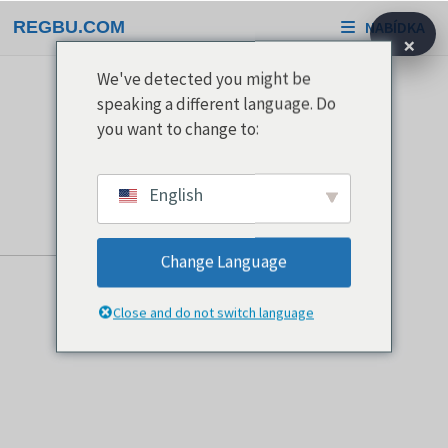
Přeskočit
REGBU.COM
NABÍDKA
na
×
obsah
We've detected you might be
speaking a different language. Do
you want to change to:
English
Change Language
Close and do not switch language