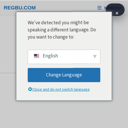
Přeskočit
REGBU.COM
NABÍDKA
na
×
obsah
We've detected you might be
speaking a different language. Do
you want to change to:
English
Change Language
Close and do not switch language