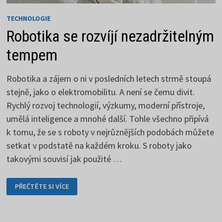
TECHNOLOGIE
Robotika se rozvíjí nezadržitelným
tempem
Robotika a zájem o ni v posledních letech strmě stoupá
stejně, jako o elektromobilitu. A není se čemu divit.
Rychlý rozvoj technologií, výzkumy, moderní přístroje,
umělá inteligence a mnohé další. Tohle všechno připívá
k tomu, že se s roboty v nejrůznějších podobách můžete
setkat v podstatě na každém kroku. S roboty jako
takovými souvisí jak použité …
ROBOTIKA
PŘEČTĚTE SI VÍCE
SE
ROZVÍJÍ
NEZADRŽITELNÝM
TEMPEM