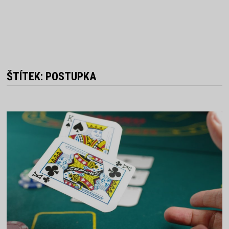
ŠTÍTEK:
POSTUPKA