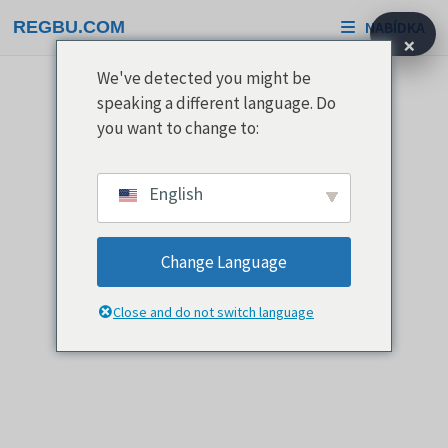
Přeskočit
REGBU.COM
NABÍDKA
na
×
obsah
We've detected you might be
speaking a different language. Do
you want to change to:
English
Change Language
Close and do not switch language