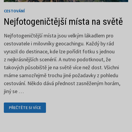
CESTOVÁNÍ
Nejfotogeničtější místa na světě
Nejfotogeničtější místa jsou velkým lákadlem pro
cestovatele i milovníky geocachingu. Každý by rád
vyrazil do destinace, kde lze pořídit fotku s jednou
z nejkrásnějších scenérií. A nutno podotknout, že
takových působiště je na světě více než dost. Všichni
máme samozřejmě trochu jiné požadavky z pohledu
cestování. Někdo dává přednost zasněženým horám,
jiný se …
NEJFOTOGENIČTĚJŠÍ
PŘEČTĚTE SI VÍCE
MÍSTA
NA
SVĚTĚ