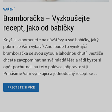
VAŘENÍ
Bramboračka – Vyzkoušejte
recept, jako od babičky
Když si vzpomenete na návštěvy u své babičky, jaký
pokrm se Vám vybaví? Ano, bude to vynikající
bramboračka se svou sytou a lahodnou chutí. Jestliže
chcete zavzpomínat na svá mladá léta a rádi byste si
opět pochutnali na této polévce, připravte si ji.
Přinášíme Vám vynikající a jednoduchý recept se …
BRAMBORAČKA
PŘEČTĚTE SI VÍCE
–
VYZKOUŠEJTE
RECEPT,
JAKO
OD
BABIČKY