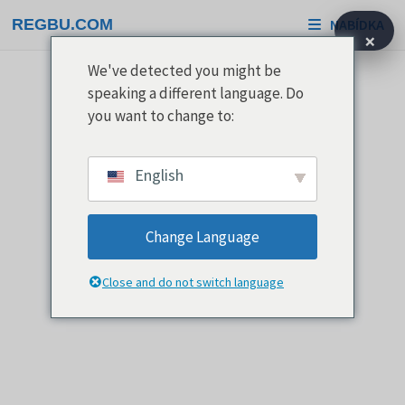
Přeskočit
REGBU.COM
NABÍDKA
na
×
obsah
We've detected you might be
speaking a different language. Do
you want to change to:
English
Change Language
Close and do not switch language