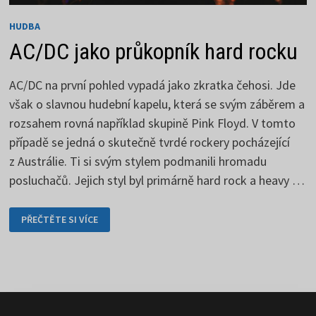
HUDBA
AC/DC jako průkopník hard rocku
AC/DC na první pohled vypadá jako zkratka čehosi. Jde
však o slavnou hudební kapelu, která se svým záběrem a
rozsahem rovná například skupině Pink Floyd. V tomto
případě se jedná o skutečně tvrdé rockery pocházející
z Austrálie. Ti si svým stylem podmanili hromadu
posluchačů. Jejich styl byl primárně hard rock a heavy …
AC/DC
PŘEČTĚTE SI VÍCE
JAKO
PRŮKOPNÍK
HARD
ROCKU