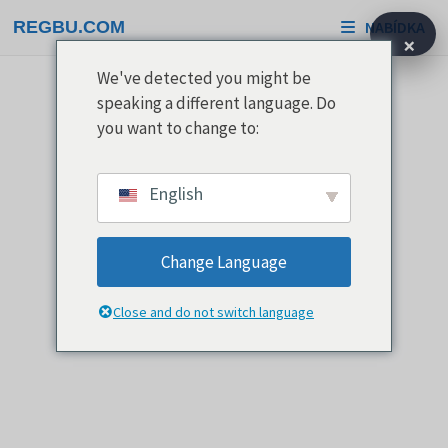
Přeskočit
REGBU.COM
NABÍDKA
na
×
obsah
We've detected you might be
speaking a different language. Do
you want to change to:
English
Change Language
Close and do not switch language